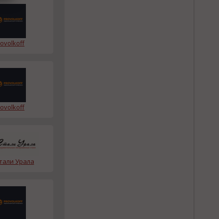
ovolkoff
ovolkoff
тали Урала