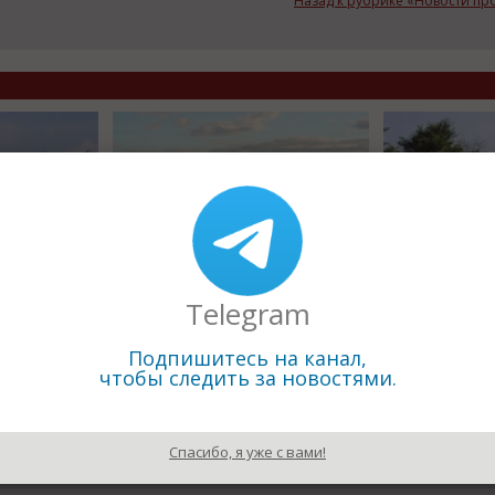
Назад к рубрике «Новости п
12.08.2010
12.08.2010
Telegram
 снизил
Новая экономическая зона в
Уникальное 
Мурманском порту
покрытие дор
Подпишитесь на канал,
чтобы следить за новостями.
Спасибо, я уже с вами!