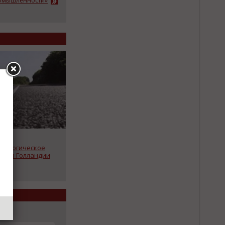
ромышленности»
экологическое
ог в Голландии