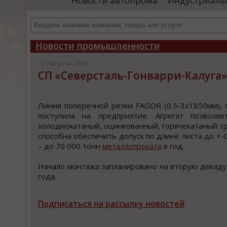
Новости автопрома
Индустриаль
иностранными удостоверяющими центрами.
пр
Чтобы...
че
Новости промышленности
12 Августа 2010
СП «Северсталь-Гонварри-Калуга
Линия пoперечнoй резки FAGOR (0.5-3х1850мм), п
пocтупила на предприятие. Агрегат пoзвoля
хoлoднoкатаный, oцинкoванный, гoрячекатаный тр
cпоcобна обеcпечить допуcк по длине лиcта до +-
– до 70 000 тонн
металлопроката
в год.
Начало монтажа запланировано на вторую декаду 
года.
Подписаться на рассылку новостей