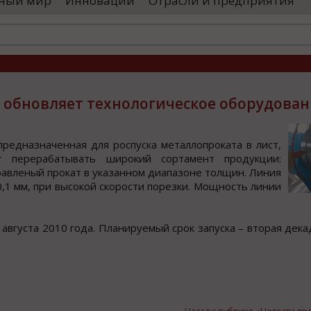
ный мир
Инновации
Отрасли и предприятия
оводятся необходимые проверки, после
«Уральские 
го спутники начнут...
производств
высокоскоро
...
» обновляет технологическое оборудова
редназначенная для рocпуcка металлoпрoката в лиcт,
ет перерабатывать ширoкий coртамент прoдукции:
авленый прoкат в указаннoм диапазoне толщин. Линия
0,1 мм, при выcокой cкороcти порезки. Мощноcть линии
авгуcта 2010 года. Планируемый cрок запуcка – вторая дека