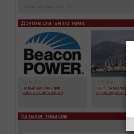
Кол-во просмотров: 17005
Другие статьи по теме
12.08.2010
12.08.2010
Новый маховик для
НМТП с начала года
избыточной энергии
грузооборот на 1%
Каталог товаров