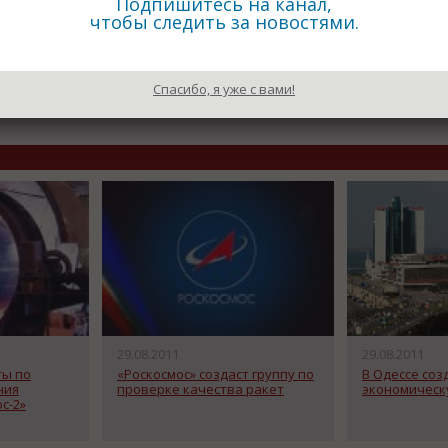
Подпишитесь на канал,
чтобы следить за новостями.
Назад к рубрике «Новости п
Спасибо, я уже с вами!
29.08.2011
29.08.2011
ты по
«Роскосмос» создаст группу по
В Одессе со
ния
проверке качества ракет
экономическ
с-2»