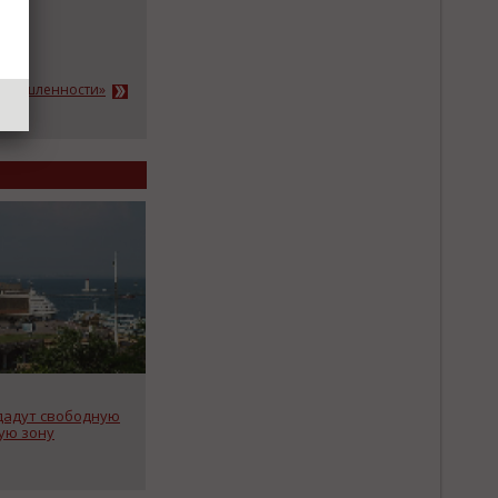
ромышленности»
здадут свободную
ую зону