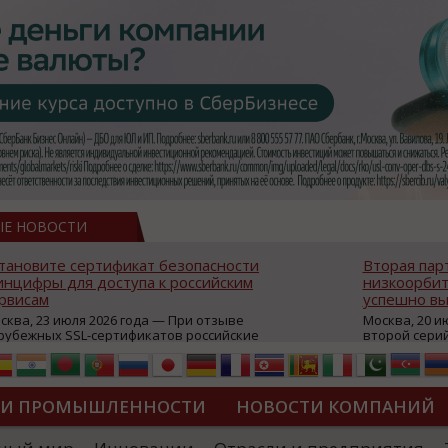
ЫЕ НОВОСТИ
тановите сертификат безопасности
Вторая пар
нцифры для доступа к российским
низкоорбит
рвисам
успешно вы
сква, 23 июля 2026 года — При отзыве
Москва, 20 и
рубежных SSL-сертификатов российские
второй сери
йты могут некорректно открываться в
аппаратов, к
остранных браузерах (Google Chrome,
масштабной 
fari, Edge и др.), а соединение с сервисами
группировки
жет отображаться как небезопасное.
интернет с 
ТИ ПРОМЫШЛЕННОСТИ
НОВОСТИ КОМПАНИЙ
которые ресурсы уже сообщили о
из ключевых
зможной недоступности и ошибках при
«Экономика 
дключении из-за отзывов сертификатов
трансформаци
ДИПЛОМЫ