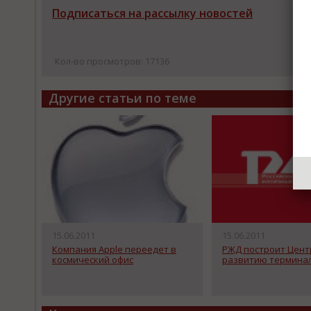
Подписаться на рассылку новостей
Кол-во просмотров: 17136
Другие статьи по теме
15.06.2011
15.06.2011
Компания Apple переедет в
РЖД построит Цент
космический офис
развитию термина