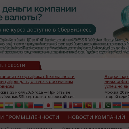
ЫЕ НОВОСТИ
тановите сертификат безопасности
Вторая пар
нцифры для доступа к российским
низкоорбит
рвисам
успешно вы
сква, 23 июля 2026 года — При отзыве
Москва, 20 и
рубежных SSL-сертификатов российские
второй сери
йты могут некорректно открываться в
аппаратов, к
остранных браузерах (Google Chrome,
масштабной 
fari, Edge и др.), а соединение с сервисами
группировки
жет отображаться как небезопасное.
интернет с 
ТИ ПРОМЫШЛЕННОСТИ
НОВОСТИ КОМПАНИЙ
которые ресурсы уже сообщили о
из ключевых
зможной недоступности и ошибках при
«Экономика 
дключении из-за отзывов сертификатов
трансформаци
ДИПЛОМЫ