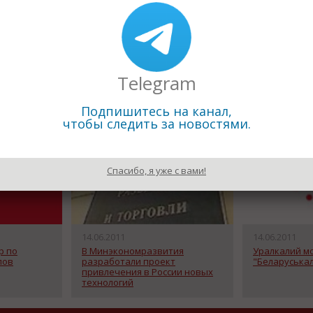
Назад к рубрике «Новости п
Telegram
Подпишитесь на канал,
чтобы следить за новостями.
Спасибо, я уже с вами!
14.06.2011
14.06.2011
р по
В Минэкономразвития
Уралкалий м
лов
разработали проект
"Беларуськал
привлечения в России новых
технологий