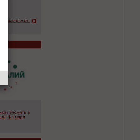
ромышленности»
ожет вложить в
ий" $ 1 млрд