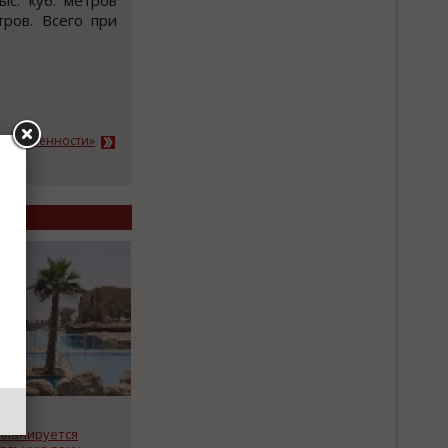
с. куб. метров
ров. Всего при
ромышленности»
планируется