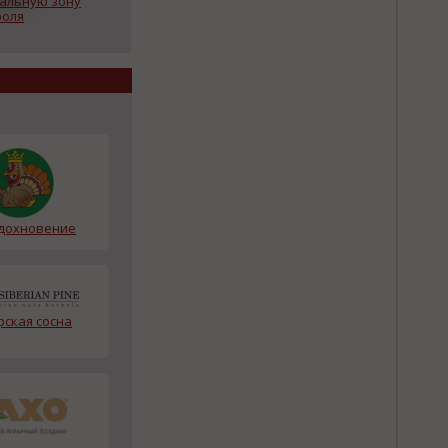
кальную зону
роля
дохновение
рская сосна