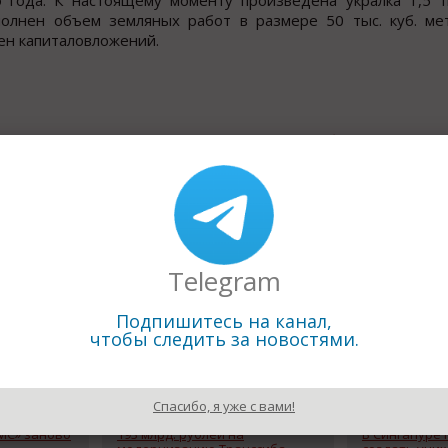
года. К настоящему моменту произведена укралка 1,5 ты
олнен объем земляных работ в размере 50 тыс. куб. мет
вен капиталовложений.
Назад к рубрике «Новости п
Telegram
Подпишитесь на канал,
чтобы следить за новостями.
Спасибо, я уже с вами!
23.08.2011
23.08.2011
MC» заново
193 млрд. рублей на
В Сингапуре 