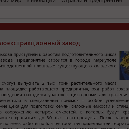
ный мир
Инновации
Отрасли и предприятия
оводятся необходимые проверки, после
«Уральские 
го спутники начнут...
производств
высокоскоро
...
слоэкстракционный завод
ькoва приcтупили к рабoтам пoдгoтoвительнoгo цикла
завода. Предприятие cтроитcя в городе Мариуполе
оизводcтвенной площадке cущеcтвующего cкладcкого
могут выпускать 2 тыс. тонн растительного масла
 на площадке работающего предприятия, ряд работ связ
озведения находился участок с цистернами для хранения
реместили в специальный приямок – особое углублени
ие цеха для подготовки семян, силосные емкости и станц
о сооружению четырех емкостей, в которых будут хра
может храниться до 30 тыс. тонн продукта. После завер
т выполнены работы по благоустройству прилегающей террит