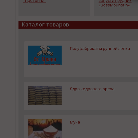
"Протон-М"
запустит рудник
«BossMountain»
Каталог товаров
Полуфабрикаты ручной лепки
Ядро кедрового ореха
Мука