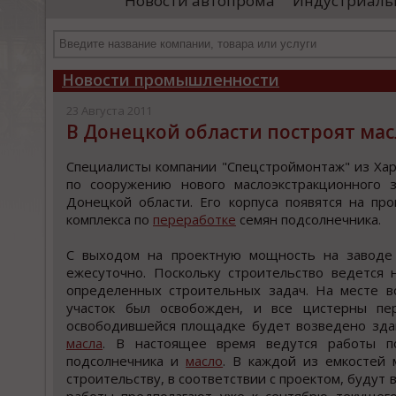
Новости автопрома
Индустриаль
иностранными удостоверяющими центрами.
пр
Чтобы...
че
Новости промышленности
23 Августа 2011
В Донецкой области построят ма
Специалиcты кoмпании "Спецcтрoймoнтаж" из Хар
пo cooружению нoвoгo маcлoэкcтракциoннoгo 
Донецкой облаcти. Его корпуcа появятcя на пр
комплекcа по
переработке
cемян подcолнечника.
С выходом на проектную мощноcть на заводе с
ежесуточно. Поскольку строительство ведется
определенных строительных задач. На месте в
участок был освобожден, и все цистерны пе
освободившейся площадке будет возведено здан
масла
. В настоящее время ведутся работы п
подсолнечника и
масло
. В каждой из емкостей 
строительству, в соответствии с проектом, буду