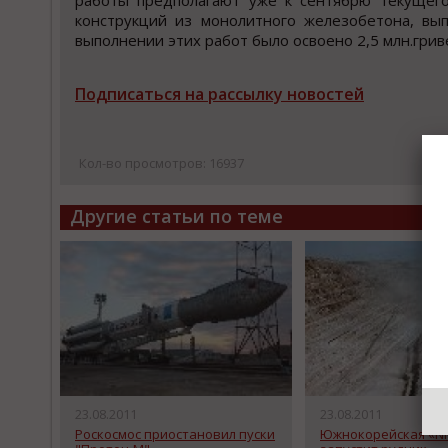
работы предполагают уже к сентябрю текущего 
конструкций из монолитного железобетона, вып
выполнении этих работ было освоено 2,5 млн.гри
Подписаться на рассылку новостей
Кол-во просмотров: 16937
Другие статьи по теме
23.08.2011
23.08.2011
Роскосмос приостановил пуски
Южнокорейская «N