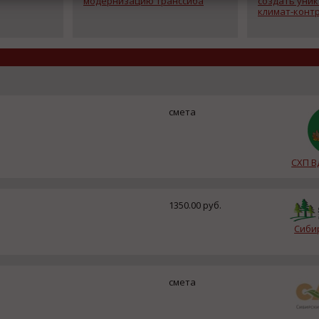
модернизацию Транссиба
создать уни
климат-конт
смета
СХП В
1350.00 руб.
Сиби
смета