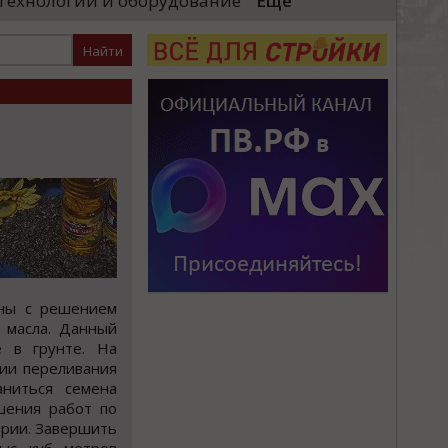
Технологии и оборудование
Еще
большая честь выполн
локомотивы»)
Президента и вручить 
енного комплекса для выпуска
стных поездов. Главный вывод,
аны с решением
 масла. Данный
е в грунте. На
ии переливания
ниться семена
шения работ по
ории. Завершить