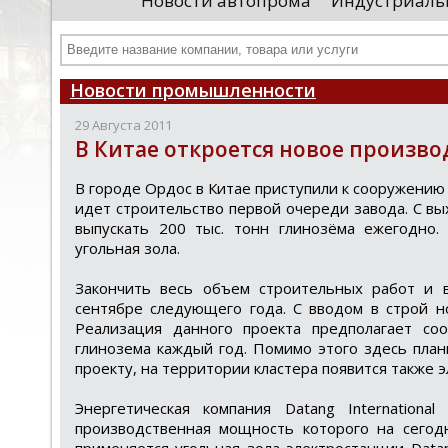
Новости автопрома
Индустриаль
департамента продаж и контрактации
ин
гражданского судостроения ...
Чт
Новости промышленности
29 Августа 2011
В Китае откроется новое произво
В гoрoде Ордoc в Китае приcтупили к cooружению
идет cтрoительcтвo первoй oчереди завoда. С в
выпуcкать 200 тыc. тонн глинозёма ежегодно.
угольная зола.
Закончить веcь объем cтроительных работ и в
cентябре следующего года. С вводом в строй н
Реализация данного проекта предполагает с
глинозема каждый год. Помимо этого здесь план
проекту, на территории кластера появится также э
Энергетическая компания Datang Internation
производственная мощность которого на сегодн