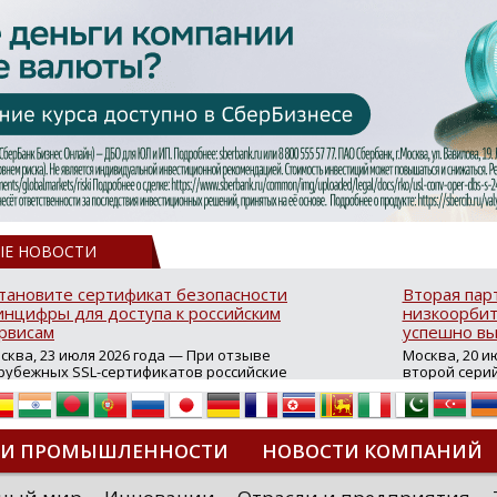
ЫЕ НОВОСТИ
тановите сертификат безопасности
Вторая пар
нцифры для доступа к российским
низкоорбит
рвисам
успешно вы
сква, 23 июля 2026 года — При отзыве
Москва, 20 и
рубежных SSL-сертификатов российские
второй сери
йты могут некорректно открываться в
аппаратов, к
остранных браузерах (Google Chrome,
масштабной 
fari, Edge и др.), а соединение с сервисами
группировки
жет отображаться как небезопасное.
интернет с 
ТИ ПРОМЫШЛЕННОСТИ
НОВОСТИ КОМПАНИЙ
которые ресурсы уже сообщили о
из ключевых
зможной недоступности и ошибках при
«Экономика 
дключении из-за отзывов сертификатов
трансформаци
ДИПЛОМЫ