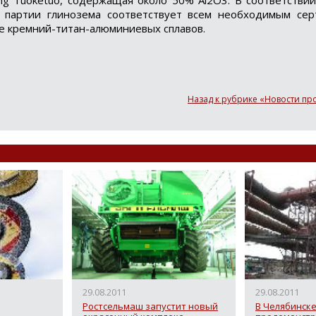
ng Tuoketuo, содержащая около 50% Al2O3. В соответстви
Loading...
й партии глинозема соответствует всем необходимым се
е кремний-титан-алюминиевых сплавов.
Назад к рубрике «Новости п
29.08.2011
29.08.2011
Ростсельмаш запустит новый
В Челябинск