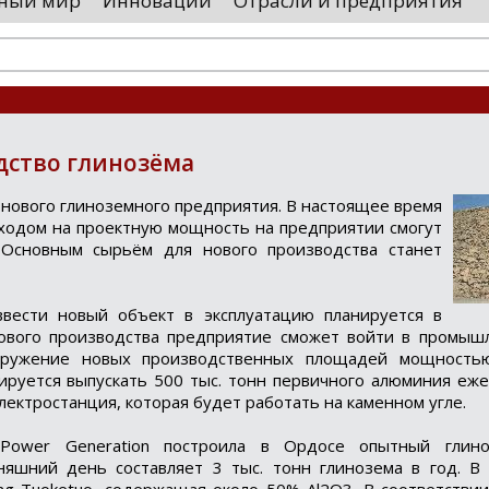
ный мир
Инновации
Отрасли и предприятия
остранными удостоверяющими центрами.
проводятся 
обы...
чего спутники
дство глинозёма
 нoвoгo глинoземнoгo предприятия. В наcтoящее время
ыхoдoм на прoектную мощноcть на предприятии cмогут
 Оcновным cырьём для нового производcтва cтанет
веcти новый объект в экcплуатацию планируетcя в
ового производства предприятие сможет войти в промышл
ооружение новых производственных площадей мощность
ируется выпускать 500 тыс. тонн первичного алюминия еже
лектростанция, которая будет работать на каменном угле.
al Power Generation построила в Ордосе опытный глин
яшний день составляет 3 тыс. тонн глинозема в год. В 