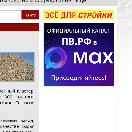
Технологии и оборудование
Еще
необходимые проверки, после
«Уральские локомотивы
 начнут...
производственного ком
высокоскоростных поез
...
енный кластер.
ю 800 тыс.тонн
годно. Согласно
оземный завод,
качестве сырья