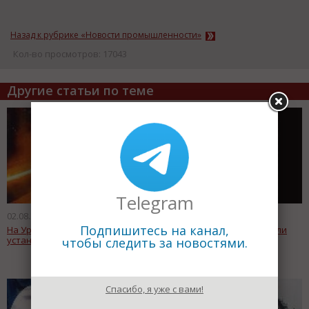
Назад к рубрике «Новости промышленности»
Кол-во просмотров: 17043
Другие статьи по теме
Telegram
02.08.2011
02.08.2011
Подпишитесь на канал,
На Уральском предприятии
На «Турбоатоме» завершили
установят новые машины
ремонт станка
чтобы следить за новостями.
Спасибо, я уже с вами!