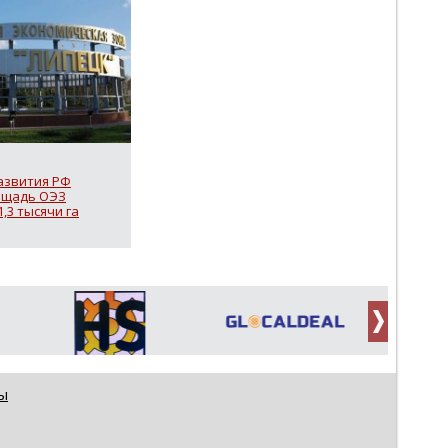
азвития РФ
ощадь ОЭЗ
,3 тысячи га
ы