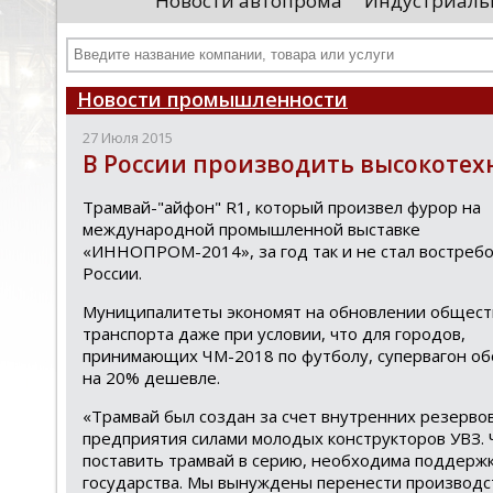
Новости автопрома
Индустриаль
департамента продаж и контрактации
ин
гражданского судостроения ...
Чт
Новости промышленности
27 Июля 2015
В России производить высокотехн
Трамвай-"айфон" R1, который произвел фурор на
международной промышленной выставке
«ИННОПРОМ-2014», за год так и не стал востреб
России.
Муниципалитеты экономят на обновлении общест
транспорта даже при условии, что для городов,
принимающих ЧМ-2018 по футболу, супервагон об
на 20% дешевле.
«Трамвай был создан за счет внутренних резерво
предприятия силами молодых конструкторов УВЗ.
поставить трамвай в серию, необходима поддерж
государства. Мы вынуждены перенести производс