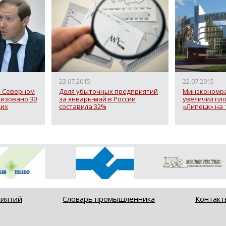
23.07.2015
22.07.2015
а Северном
Доля убыточных предприятий
Минэкономр
лизовано 30
за январь-май в России
увеличил пл
их
составила 32%
«Липецк» на 1
риятий
Словарь промышленника
Контакт