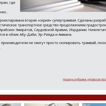
тран, где
д
нко .
проектирована вторая «серия» супертрамвая. Сделаны разраб
Loading...
истическое транспортное средство продолжением градостро
Арабских Эмиратов, Саудовской Аравии, Иордании. Нижнетаг
ся в облик Абу-Даби, Эр-Рияда и Аммана.
производители не смогут просто скопировать трамвай, поск
.
Назад к рубрике «Новости п