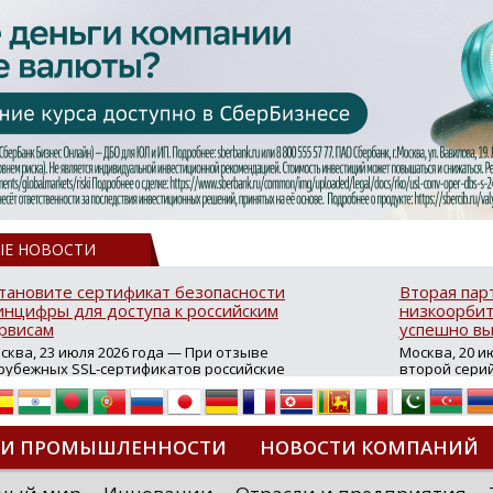
ЫЕ НОВОСТИ
тановите сертификат безопасности
Вторая пар
нцифры для доступа к российским
низкоорбит
рвисам
успешно вы
сква, 23 июля 2026 года — При отзыве
Москва, 20 и
рубежных SSL-сертификатов российские
второй сери
йты могут некорректно открываться в
аппаратов, к
остранных браузерах (Google Chrome,
масштабной 
fari, Edge и др.), а соединение с сервисами
группировки
жет отображаться как небезопасное.
интернет с 
ТИ ПРОМЫШЛЕННОСТИ
НОВОСТИ КОМПАНИЙ
которые ресурсы уже сообщили о
из ключевых
зможной недоступности и ошибках при
«Экономика 
дключении из-за отзывов сертификатов
трансформаци
ДИПЛОМЫ