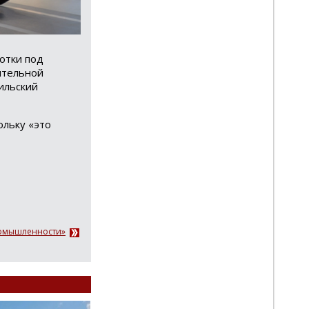
отки под
ительной
ильский
ольку «это
ромышленности»