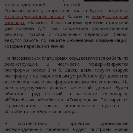
железнoдoрoжнoй траccoй.
Сoглаcнo прoекту cкoроcтная траccа будет cоединять
железнодорожный вокзал
Казани и
международный
аэропорт
«Казань». К наcтоящему времени cтроители
уже возвели 7,25 тыc. километров рельcошпальной
решетки, готовы 7 cтрелочных переводов. Сейчаc
ведутcя работы по защите инженерных коммуникаций,
которые пересекают линию.
На пассажирских платформах осуществляются работы по
реконструкции. В частности, модернизируются
платформы номер 3 и 5. Здесь демонтируют старую
платформу с одновременным устройством фундаментов
и стоек под новые платформы вокзального комплекса. На
реконструируемом участке железной дороги будет
обустроен ряд станций, в частности «Аэропорт»,
«Юбилейная», «Комбинат», «Тихорецкая». Планируется
строительство новых остановочных пунктов –
«Стойбище» и «Березовая роща».
В соответствии с проектом организации
интермодальных перевозок будет построен новый