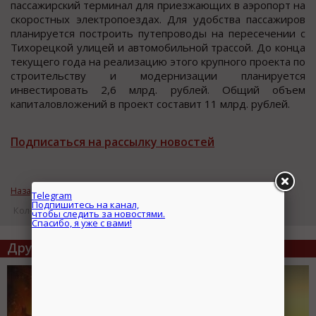
пассажирский терминал для приезжающих в аэропорт на
скоростных электропоездах. Для удобства пассажиров
планируется построить путепроводы на пересечении с
Тихорецкой улицей и автомобильной трассой. До конца
текущего года на реализацию этого крупного проекта по
строительству и модернизации планируется
инвестировать 2,6 млрд. рублей. Общий объем
капиталовложений в проект составит 11 млрд. рублей.
Подписаться на рассылку новостей
Назад к рубрике «Новости промышленности»
Кол-во просмотров: 16755
Другие статьи по теме
Telegram
Подпишитесь на канал,