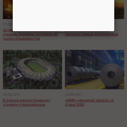
чтобы следить за новостями.
Спасибо, я уже с вами!
31.08.2011
30.08.2011
За два года металлургическая
Тайваньский небоскреб
отрасль Украины потеряла 40
признан самым экологичным
тысяч специалистов
30.08.2011
30.08.2011
В Одессе реконструируют
«ММК» увеличит прокат со
стадион «Черноморец»
стана 5000