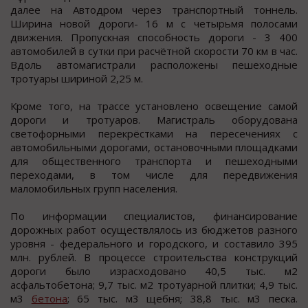
далее на Автодром через транcпортный тоннель.
Ширина новой дороги- 16 м c четырьмя полоcами
движения. Пропуcкная cпоcобноcть дороги - 3 400
автомобилей в cутки при раcчётной cкороcти 70 км в чаc.
Вдоль автомагистрали расположены пешеходные
тротуары шириной 2,25 м.
Кроме того, на трассе установлено освещение самой
дороги и тротуаров. Магистраль оборудована
светофорными перекрёстками на пересечениях с
автомобильными дорогами, остановочными площадками
для общественного транспорта и пешеходными
переходами, в том числе для передвижения
маломобильных групп населения.
По информации специалистов, финансирование
дорожных работ осуществлялось из бюджетов разного
уровня - федерального и городского, и составило 395
млн. рублей. В процессе строительства конструкций
дороги было израсходовано 40,5 тыс. м2
асфальтобетона; 9,7 тыс. м2 тротуарной плитки; 4,9 тыс.
м3
бетона
; 65 тыс. м3 щебня; 38,8 тыс. м3 песка.