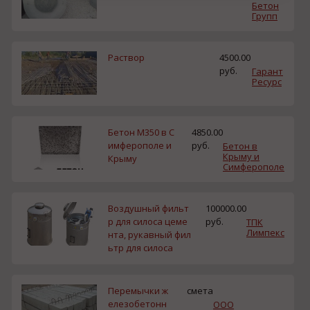
Бетон
Групп
Раствор
4500.00
руб.
Гарант
Ресурс
Бетон М350 в С
4850.00
имферополе и
руб.
Бетон в
Крыму и
Крыму
Симферополе
Воздушный фильт
100000.00
р для силоса цеме
руб.
ТПК
Лимпекс
нта, рукавный фил
ьтр для силоса
Перемычки ж
смета
елезобетонн
ООО