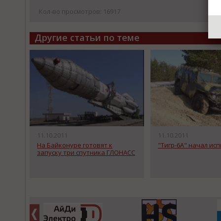
Кол-во просмотров: 16917
Другие статьи по теме
11.10.2011
11.10.2011
На Байконуре готовят к
"Тигр-6А" начал ис
запуску три спутника ГЛОНАСС