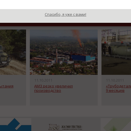
Назад к рубрике «Новости п
Спасибо, я уже с вами!
11.10.2011
11.10.2011
пытания
АМЗ резко увеличил
«Трубодеталь
производство
9 месяцев