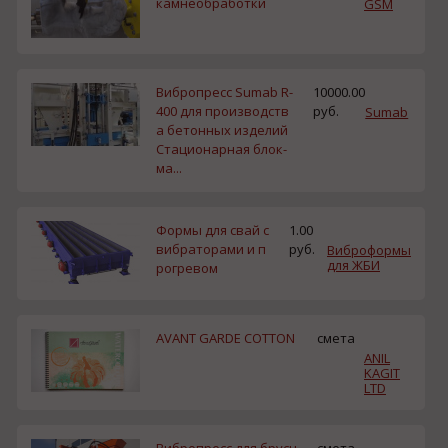
камнеобработки
GSM
Вибропресс Sumab R-
10000.00
400 для производств
руб.
Sumab
а бетонных изделий
Стационарная блок-
ма...
Формы для свай с
1.00
вибраторами и п
руб.
Виброформы
для ЖБИ
рогревом
AVANT GARDE COTTON
смета
ANIL
KAGIT
LTD
Вибропресс для брусч
смета