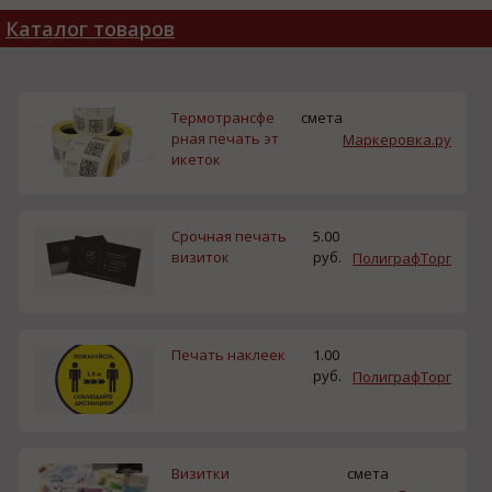
Каталог товаров
Термотрансфе
смета
рная печать эт
Маркеровка.ру
икеток
Срочная печать
5.00
визиток
руб.
ПолиграфТорг
Печать наклеек
1.00
руб.
ПолиграфТорг
Визитки
смета