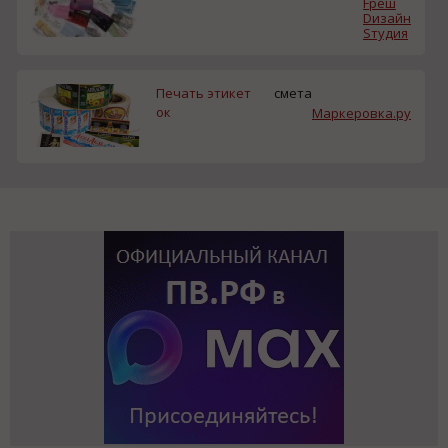
Fреш
Dизайн
Sтудия
Печать этикет
смета
ок
Маркеровка.ру