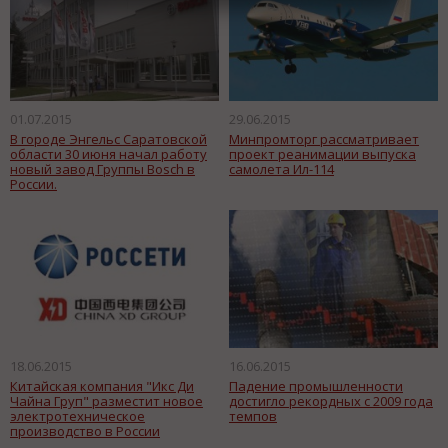
01.07.2015
29.06.2015
В городе Энгельс Саратовской
Минпромторг рассматривает
области 30 июня начал работу
проект реанимации выпуска
новый завод Группы Bosch в
самолета Ил-114
России.
18.06.2015
16.06.2015
Китайская компания "Икс Ди
Падение промышленности
Чайна Груп" разместит новое
достигло рекордных с 2009 года
электротехническое
темпов
производство в России