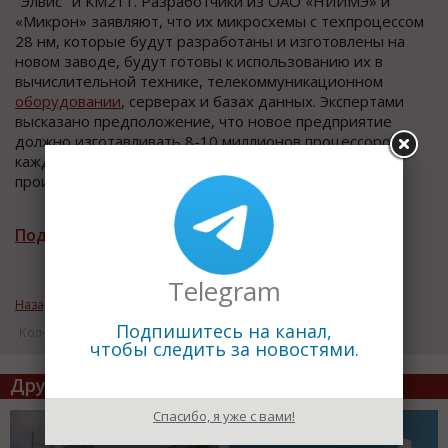
"Элвис" и КМ211. Разработчики из ОАО «НИИМЭ» и
«Микрон» заявляют, что их микросхемы с техпроцессом
28 нм, которые будут разработаны и изготовлены на
новом заводе, будут готовы к использованию их в
вычислительной технике, телекоммуникационном
оборудовании
, серверах и базах данных. Экспертами
высказано предположение, что новое предприятие
должно изготавливать 8-10 миллионов процессоров
каждый день, и только тогда, через 5-7 лет, их
производство станет для безубыточным.
Подписаться на рассылку новостей
Telegram
Назад к рубрике «Новости промышленности»
Подпишитесь на канал,
Кол-во просмотров: 17833
чтобы следить за новостями.
Другие статьи по теме
Спасибо, я уже с вами!