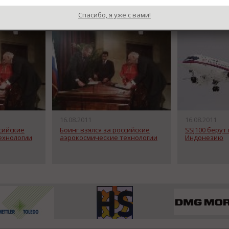
Спасибо, я уже с вами!
16.08.2011
16.08.2011
ссийские
Боинг взялся за российские
SSJ100 берут 
ехнологии
аэрокосмические технологии
Индонезию