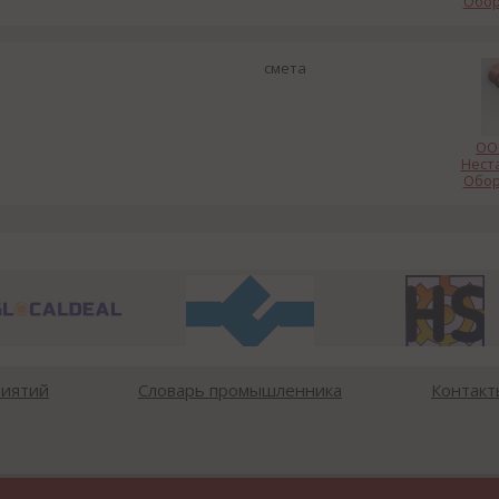
Обор
смета
ОО
Нест
Обор
риятий
Словарь промышленника
Контакт