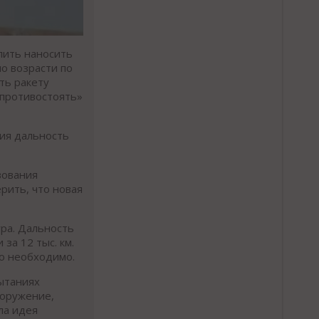
лить наносить
о возрасти по
ть ракету
«противостоять»
ия дальность
вования
рить, что новая
ура. Дальность
за 12 тыс. км.
но необходимо.
ытаниях
ооружение,
ла идея