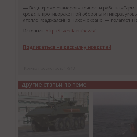
— Ведь кроме «замеров» точности работы «Сарма
средств противоракетной обороны и гиперзвуковы
атолле Кваджалейн в Тихом океане, — полагает П
Источник:
http://izvestia.ru/news/
Подписаться на рассылку новостей
Кол-во просмотров: 17918
Другие статьи по теме