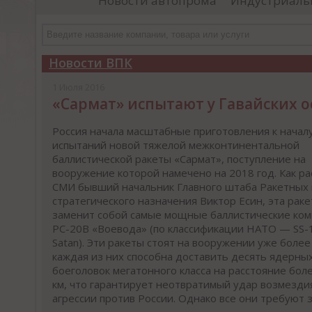
Новости автопрома
Индустриаль
иностранными удостоверяющими центрами.
пр
Чтобы...
че
Новости ВПК
1 Июля 2016
«Сармат» испытают у Гавайских 
Россия начала масштабные приготовления к начал
испытаний новой тяжелой межконтинентальной
баллистической ракеты «Сармат», поступление на
вооружение которой намечено на 2018 год. Как ра
СМИ бывший начальник Главного штаба Ракетных 
стратегического назначения Виктор Есин, эта раке
заменит собой самые мощные баллистические ком
РС-20В «Воевода» (по классификации НАТО — SS-
Satan). Эти ракеты стоят на вооружении уже более 
каждая из них способна доставить десять ядерны
боеголовок мегатонного класса на расстояние боле
км, что гарантирует неотвратимый удар возмездия
агрессии против России. Однако все они требуют 