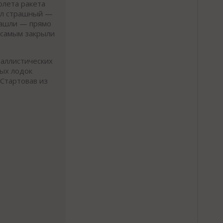
олета ракета
был страшный —
нашли — прямо
 самым закрыли
баллистических
ных лодок
 Стартовав из