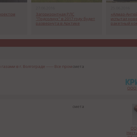
27.06.2016
25.06.2016
проектом
Загоризонтная РЛС
«Алмаз-Анте
"Подсолнух" в 2017 году будет
испытал нов
развернута в Арктике
ракетный ко
зами в г. Волгограде ------ Все пром
смета
ООО 
смета
ОО
Нест