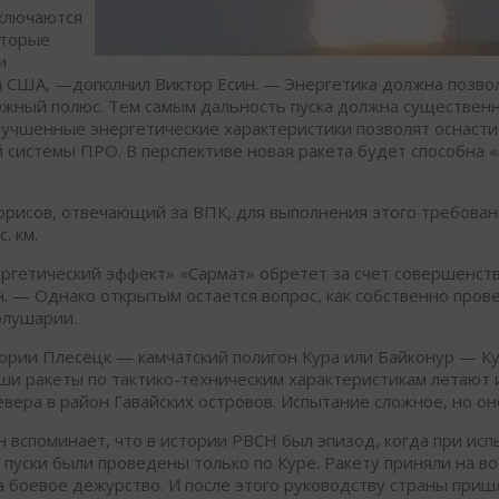
аключаются
оторые
и
 США, —дополнил Виктор Есин. — Энергетика должна позво
Южный полюс. Тем самым дальность пуска должна существенн
учшенные энергетические характеристики позволят оснасти
системы ПРО. В перспективе новая ракета будет способна 
рисов, отвечающий за ВПК, для выполнения этого требован
. км.
гетический эффект» «Сармат» обретет за счет совершенст
. — Однако открытым остается вопрос, как собственно прове
олушарии.
тории Плесецк — камчатский полигон Кура или Байконур — К
аши ракеты по тактико-техническим характеристикам летают и 
вера в район Гавайских островов. Испытание сложное, но о
вспоминает, что в истории РВСН был эпизод, когда при исп
 пуски были проведены только по Куре. Ракету приняли на в
а боевое дежурство. И после этого руководству страны приш