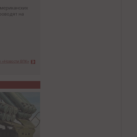
американских
роводят на
е «Новости ВПК»