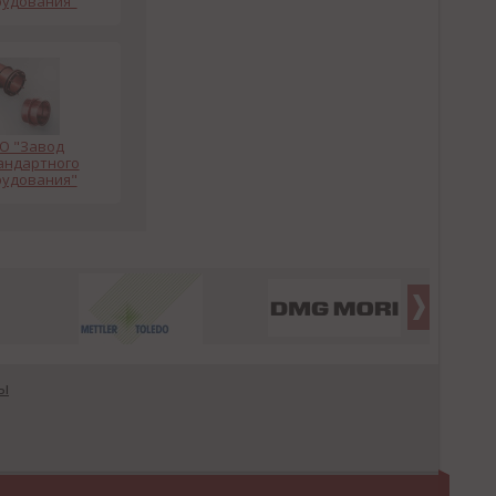
удования"
О "Завод
андартного
удования"
ы