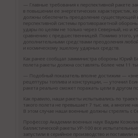
— Главные требования к перспективной ракете з
в повышении ее энергетических характеристик, к
должны обеспечить преодоление существующей 
перспективной системы противоракетной обороны
удары по целям не только через Северный, но и 
сравнению с предшественницей. Помимо этого, ул
дополнительными средствами преодоления любой 
и космическому эшелону ударных средств.
Как ранее сообщал замминистра обороны Юрий Бо
полета ракеты должна составлять более чем 11 тыс
— Подобный показатель вполне достижим — «энер
рецептуры топлива и конструкции, — уточнил Есин
ракета реально сможет поражать цели в другом п
Как правило, наши ракеты испытывались по траек
такого полета не превышает 7 тыс. км, а многие н
В этом случае наши военные должны стрелять с Се
Профессор Академии военных наук Вадим Козюлин 
баллистической ракеты УР-100 все испытательные
запустили в серийное производство и поставили н