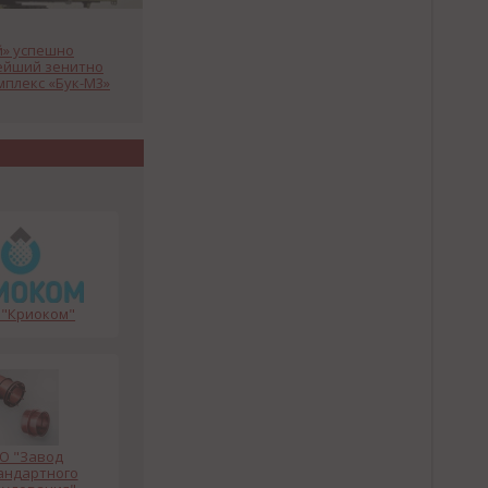
й» успешно
ейший зенитно
мплекс «Бук-М3»
"Криоком"
О "Завод
андартного