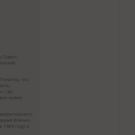
ы Павел
ические
 Понятно, что
 быть
», где
 всё нужно
измерительного
 время Военно-
в 1989 году и