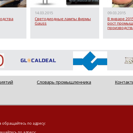
14.03.2015
09.03.2015
одства
Светодиодные лампы фирмы
В январе 201
Gauss
рост промыш
производства
риятий
Словарь промышленника
Контакт
а обращайтесь по адресу:
ащайтесь по адресу: