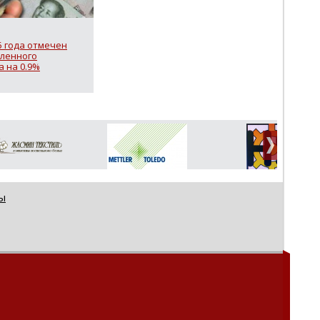
5 года отмечен
ленного
 на 0.9%
ы