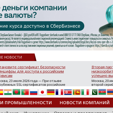
ЫЕ НОВОСТИ
тановите сертификат безопасности
Вторая пар
нцифры для доступа к российским
низкоорбит
рвисам
успешно вы
сква, 23 июля 2026 года — При отзыве
Москва, 20 и
рубежных SSL-сертификатов российские
второй сери
йты могут некорректно открываться в
аппаратов, к
остранных браузерах (Google Chrome,
масштабной 
fari, Edge и др.), а соединение с сервисами
группировки
жет отображаться как небезопасное.
интернет с 
ТИ ПРОМЫШЛЕННОСТИ
НОВОСТИ КОМПАНИЙ
которые ресурсы уже сообщили о
из ключевых
зможной недоступности и ошибках при
«Экономика 
дключении из-за отзывов сертификатов
трансформаци
ДИПЛОМЫ