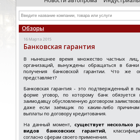
Новости автопрома
Индустриаль
департамента продаж и контрактации
ин
гражданского судостроения ...
Чт
Обзоры
16 Марта 2015
Банковская гарантия
В нынешнее время множество частных лиц,
организаций, вынуждены обращаться в банк
получения банковской гарантии. Что же о
представляет?
Банковская гарантия - это подтвержденный в п
форме уговор, по которому банк обязуется 
заимодавцу обусловленную договором заимствов
даже если заёмщик по каким-либо причина
выплаты по договору кредитования.
На данный момент,
существует несколько р
видов банковских гарантий
, классифиц
согласно сферам своего применения.