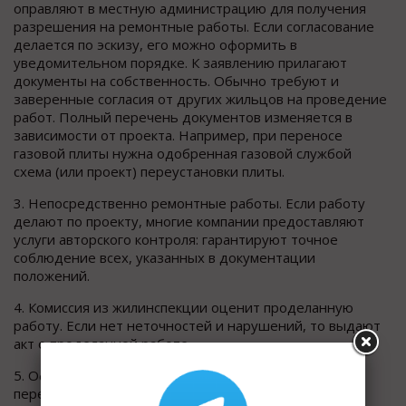
оправляют в местную администрацию для получения
разрешения на ремонтные работы. Если согласование
делается по эскизу, его можно оформить в
уведомительном порядке. К заявлению прилагают
документы на собственность. Обычно требуют и
заверенные согласия от других жильцов на проведение
работ. Полный перечень документов изменяется в
зависимости от проекта. Например, при переносе
газовой плиты нужна одобренная газовой службой
схема (или проект) переустановки плиты.
3. Непосредственно ремонтные работы. Если работу
делают по проекту, многие компании предоставляют
услуги авторского контроля: гарантируют точное
соблюдение всех, указанных в документации
положений.
4. Комиссия из жилинспекции оценит проделанную
работу. Если нет неточностей и нарушений, то выдают
акт о проделанной работе.
5. Оформление новых документов: техпаспорта,
переоформление документов на собственность и