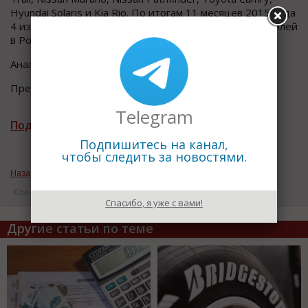
Hyundai Solaris и Kia Rio. По итогам 11 месяцев 2015 года
4 из них входят в топ-25 самых популярных автомобилей
в России (Solaris, Rio, Camry и X-Trail).
Аналитическое агентство «Auto-Dealer-СПб»
Пресс-релиз.
Telegram
Подписаться на рассылку новостей
Подпишитесь на канал,
чтобы следить за новостями.
Назад к рубрике «Обзоры»
Кол-во просмотров: 17159
Спасибо, я уже с вами!
Другие статьи по теме