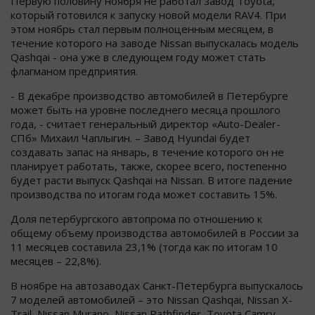
Первую половину ноября не работал завод Toyota,
который готовился к запуску новой модели RAV4. При
этом ноябрь стал первым полноценным месяцем, в
течение которого на заводе Nissan выпускалась модель
Qashqai - она уже в следующем году может стать
флагманом предприятия.
- В декабре производство автомобилей в Петербурге
может быть на уровне последнего месяца прошлого
года, - считает генеральный директор «Auto-Dealer-
СПб» Михаил Чаплыгин. – Завод Hyundai будет
создавать запас на январь, в течение которого он не
планирует работать, также, скорее всего, постепенно
будет расти выпуск Qashqai на Nissan. В итоге падение
производства по итогам года может составить 15%.
Доля петербургского автопрома по отношению к
общему объему производства автомобилей в России за
11 месяцев составила 23,1% (тогда как по итогам 10
месяцев – 22,8%).
В ноябре на автозаводах Санкт-Петербурга выпускалось
7 моделей автомобилей – это Nissan Qashqai, Nissan X-
Trail, Nissan Murano, Nissan Pathfinder, Toyota Camry,