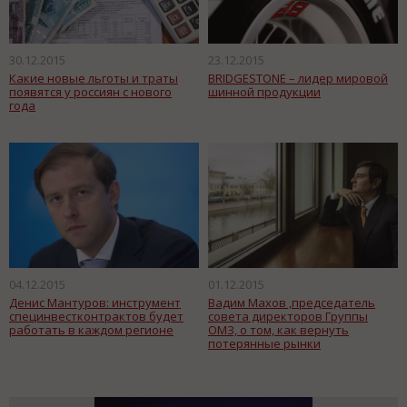
30.12.2015
23.12.2015
Какие новые льготы и траты
BRIDGESTONE – лидер мировой
появятся у россиян с нового
шинной продукции
года
04.12.2015
01.12.2015
Денис Мантуров: инструмент
Вадим Махов ,председатель
специнвестконтрактов будет
совета директоров Группы
работать в каждом регионе
ОМЗ, о том, как вернуть
потерянные рынки