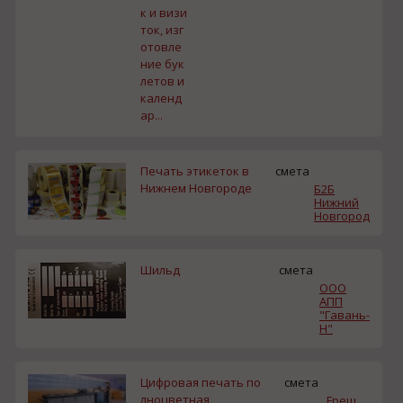
к и визи
ток, изг
отовле
ние бук
летов и
календ
ар...
Печать этикеток в
смета
Нижнем Новгороде
Б2Б
Нижний
Новгород
Шильд
смета
ООО
АПП
"Гавань-
Н"
Цифровая печать по
смета
лноцветная
Fреш