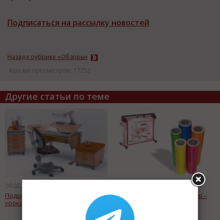
Подписаться на рассылку новостей
Назад к рубрике «Обзоры»
Кол-во просмотров: 17252
Другие статьи по теме
09.02.2014
09.02.2014
Подростковая мебель. Стол для
Что такое режущий плоттер –
уроков.
принцип работы