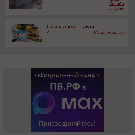
Dизайн
Sтудия
Печать этикет
смета
ок
Маркеровка.ру