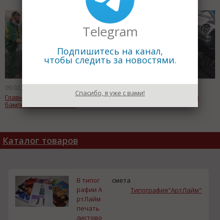
Telegram
Подпишитесь на канал,
чтобы следить за новостями.
09.02.2014
09.02.2014
Спасибо, я уже с вами!
Главные виды повреждения
Тюнинг салона автомобиля
бамперов и их ремонт
Каталог товаров
В типог
смета
рафии А
Типография"АртЛайм"
ртЛайм
печать
листово