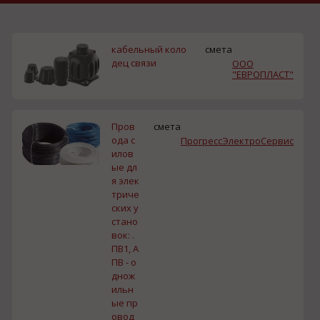
кабельный коло
смета
дец связи
ООО
"ЕВРОПЛАСТ"
Пров
смета
ода с
ПрогрессЭлектроСервис
илов
ые дл
я элек
триче
ских у
стано
вок: .
ПВ1, А
ПВ - о
днож
ильн
ые пр
овод