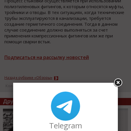
Процесс стыковки осуществляется при использовании
полиэтиленовых фитингов, к которым относятся муфты,
тройники и отводы. В тех ситуациях, когда технические
трубы эксплуатируются в канализации, требуется
создание герметичного соединения. Тогда в данном
случае соединение должно выполняться за счет
применения компрессионных фитингов или же при
помощи сварки встык.
Подписаться на рассылку новостей
Назад к рубрике «Обзоры»
Кол-во просмотров: 17747
Другие статьи по теме
Telegram