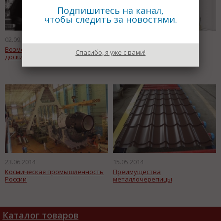
Подпишитесь на канал,
чтобы следить за новостями.
02.09.2014
31.08.2014
Возможностями бесплатной
Клининговые услуги
Спасибо, я уже с вами!
доски объявлений
23.06.2014
15.05.2014
Космическая промышленность
Преимущества
России
металлочерепицы
Каталог товаров