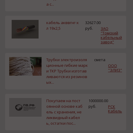
а с...
кабель акввгнг-х
32627.00
л 19х2,5
руб.
ЗАО
"Томский
кабельный
завод"
Трубки электроизоля
смета
ционные гибкие марк
ООО
"ЭЛИЗ"
и ТКР Трубки изготав
ливаются из резинов
ых...
Покупаем на пост
1000000.00
оянной основе каб
руб.
РСК
Кабель
ель с хранения, не
ликвидный кабел
ь, остатки пос...