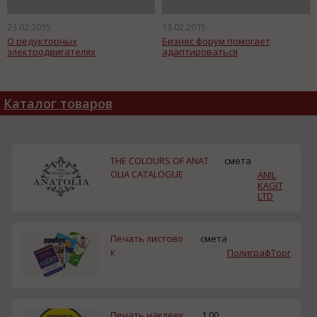
23.02.2015
13.02.2015
О редукторных
Бизнес форум помогает
электродвигателях
адаптироваться
Каталог товаров
THE COLOURS OF ANAT
смета
OLIA CATALOGUE
ANIL
KAGIT
LTD
Печать листово
смета
к
ПолиграфТорг
Печать наклеек
1.00