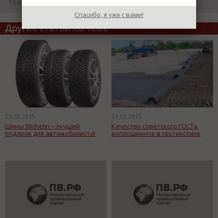
Кол-во просмотров: 17427
Спасибо, я уже с вами!
Другие статьи по теме
23.02.2015
23.02.2015
Шины Michеlin – лучший
Качество советского ГОСТа,
подарок для автомобилиста!
воплощенное в геотекстиле