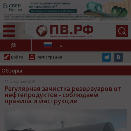
АЖНЫЕ НОВОСТИ
Войти
Регистрация
Обзоры
23 Февраля 2015
Регулярная зачистка резервуаров от
нефтепродуктов - соблюдаем
правила и инструкции