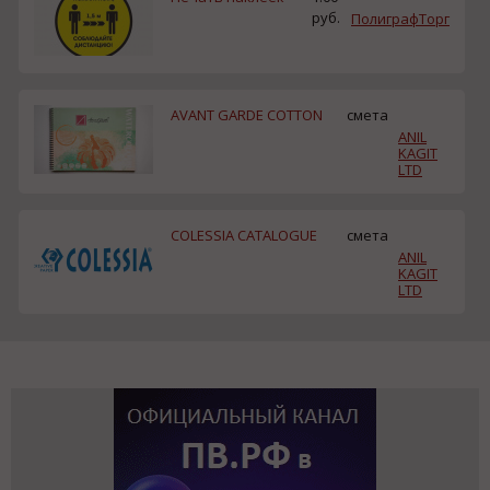
руб.
ПолиграфТорг
AVANT GARDE COTTON
смета
ANIL
KAGIT
LTD
COLESSIA CATALOGUE
смета
ANIL
KAGIT
LTD