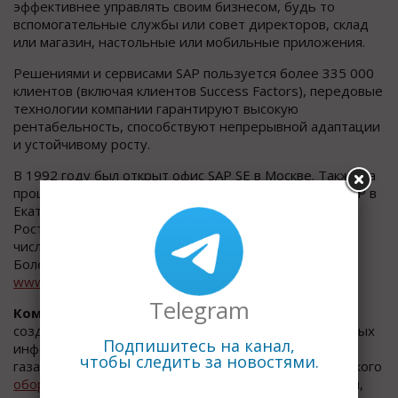
эффективнее управлять своим бизнесом, будь то
вспомогательные службы или совет директоров, склад
или магазин, настольные или мобильные приложения.
Решениями и сервисами SAP пользуется более 335 000
клиентов (включая клиентов Success Factors), передовые
технологии компании гарантируют высокую
рентабельность, способствуют непрерывной адаптации
и устойчивому росту.
В 1992 году был открыт офис SAP SE в Москве. Также за
прошедшие 20 лет открылись представительства SAP в
Екатеринбурге, Санкт-Петербурге, Новосибирске,
Ростове-на-Дону, Алматы, Минске и Киеве, а
численность сотрудников превысила 1050 человек.
Более подробная информация - на
www.sap.com
и
www.sap.ru
Telegram
Компания «АСУпроект»
специализируется на
создании, внедрении и сопровождении корпоративных
Подпишитесь на канал,
информационных систем для учета
добычи нефти
и
чтобы следить за новостями.
газа, анализа работы фонда скважин и технологического
оборудования
, контроля разработки месторождений,