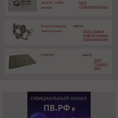
денсат стаби
ООО
«ТрансНефтеГаз»
льный
Блоки предохр
смета
анительные
ООО «Завод
НефтеГазовых
Компонентов»
VSM300
смета
ООО
"Селект-
Ойл"