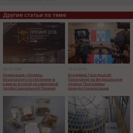
Другие статьи по теме
20.12.2016
19.12.2016
Номинация «Лидеры
Владимир Городецкий:
безопасного остекления» в
Признание на федеральном
рамках второй независимой
уровне Программы
профессиональной Премии
реиндустриализации
«Оконная компания года-2016»
Новосибирской области – одно
по версии tybet.ru
из значимых событий 2016 года