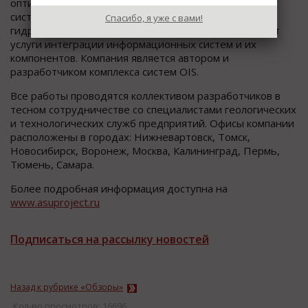
оптимизации работы промысловых трубопроводных
систем, выполнения гидравлических и
Спасибо, я уже с вами!
гидродинамических расчетов, а также предоставляет
услуги интеграции информационных систем и их
компонентов. Компания является автором и
разработчиком комплекса систем OIS.
Все работы проводятся коллективом разработчиков в
тесном сотрудничестве со специалистами геологических
и технологических служб предприятий. Офисы компании
расположены в городах: Нижневартовск, Томск,
Новосибирск, Воронеж, Москва, Калининград, Пермь,
Тюмень, Самара.
Более подробная информация доступна на
www.asuproject.ru
Подписаться на рассылку новостей
Назад к рубрике «Обзоры»
Кол-во просмотров: 16696