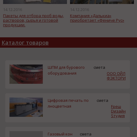
14.12.2016
14.12.2016
Пакеты для отбора проб воды,
Компания «Далькиа»
растворов, сырья и готовой
приобретает «Фениче Рус»
продукции.
Каталог товаров
ШПМ для бурового
смета
оборудования
ООО ОЙЛ
ФЭКТОРИ
Цифровая печать по
смета
лноцветная
Fреш
Dизайн
Sтудия
Газовый кон
смета