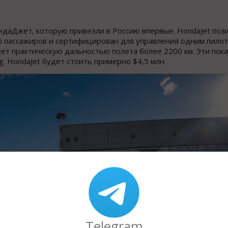
ндаДжет, которую привезли в Россию впервые. HondaJet по
6 пассажиров и сертифицирован для управления одним пилот
еет практическую дальностью полета более 2200 км. Эти пок
g. HondaJet будет стоить примерно $4,5 млн.
Telegram