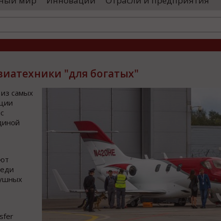
ный мир
Инновации
Отрасли и предприятия
большая чес
ральские локомотивы»)
Президента и
оизводственного комплекса для выпуска
сокоскоростных поездов. Главный вывод,
виатехники "для богатых"
 из самых
ации
нс
диной
ают
реди
душных
sfer