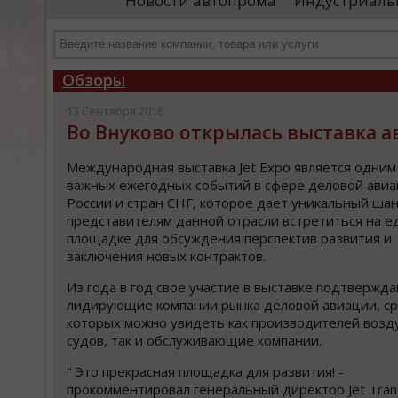
Новости автопрома
Индустриаль
проводятся необходимые проверки, после
«У
чего спутники начнут...
пр
вы
...
Обзоры
13 Сентября 2016
Во Внуково открылась выставка а
Международная выставка Jet Expo является одним
важных ежегодных событий в сфере деловой ави
России и стран СНГ, которое дает уникальный ша
представителям данной отрасли встретиться на е
площадке для обсуждения перспектив развития и
заключения новых контрактов.
Из года в год свое участие в выставке подтвержд
лидирующие компании рынка деловой авиации, с
которых можно увидеть как производителей воз
судов, так и обслуживающие компании.
" Это прекрасная площадка для развития! -
прокомментировал генеральный директор Jet Tran