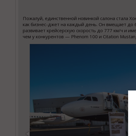
Пожалуй, единственной новинкой салона стала Хо
как бизнес-джет на каждый день. Он вмещает до 
развивает крейсерскую скорость до 777 км/ч и им
чем у конкурентов — Phenom 100 и Citation Mustan