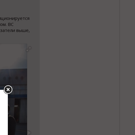
зиционируется
ом. ВС
азатели выше,