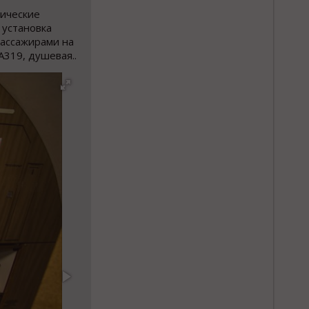
нические
 установка
пассажирами на
А319, душевая..