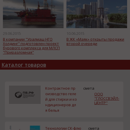
29.06.2015
10.06.2015
В компании "Уралмаш НГО
В ЖК «Маяк» открыты продажи
Холдинг" подготовлен проект
второй очереди
бурового комплекса для МЛСП
"Приразломная"
Каталог товаров
Контрактное пр
смета
оизводство геле
ООО
"ГЛОССВЭЙЛ-
й для стирки и ко
ЦЕНТР"
ндиционеров дл
я белья
Технологии СК-флю
смета