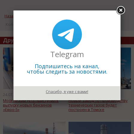
Назад к рубрике «Отрасли и предприятия»
Кол-во просмотров: 17886
Другие статьи по теме
Telegram
Подпишитесь на канал,
чтобы следить за новостями.
Спасибо, я уже с вами!
24.07.2015
17.07.2015
Московский НПЗ приступил к
Новый завод по производству
выпуску новых бензинов
технических газов будет
«Евро-5»
построен в Томске