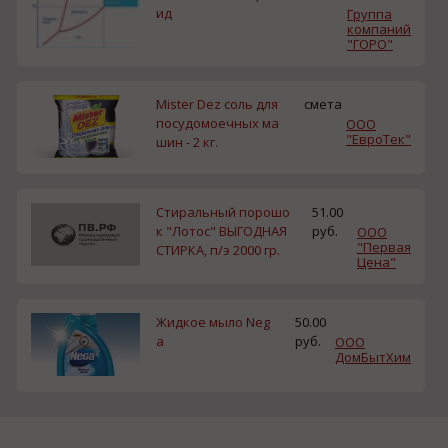
ид
Группа
компаний
"ГОРО"
Mister Dez соль для
смета
посудомоечных ма
ООО
"ЕвроТек"
шин - 2 кг.
Стиральный порошо
51.00
к "Лотос" ВЫГОДНАЯ
руб.
ООО
"Первая
СТИРКА, п/э 2000 гр.
Цена"
Жидкое мыло Neg
50.00
a
руб.
ООО
ДомБытХим