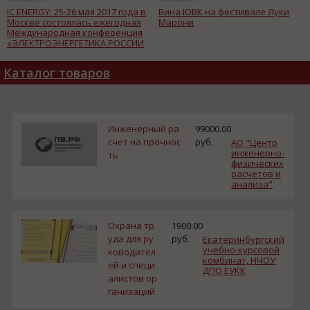
IC ENERGY: 25-26 мая 2017 года в
Вина ЮВК на фестивале Луки
Москве состоялась ежегодная
Марони
Международная конференция
«ЭЛЕКТРОЭНЕРГЕТИКА РОССИИ
2017»
Каталог товаров
Инженерный ра
99000.00
счет на прочнос
руб.
АО "Центр
инженерно-
ть
физических
расчетов и
анализа"
Охрана тр
1900.00
уда для ру
руб.
Екатеринбургский
учебно-курсовой
ководител
комбинат, НЧОУ
ей и специ
ДПО ЕУКК
алистов ор
ганизаций