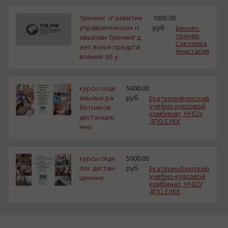
Тренинг «Развитие
1000.00
управленческих н
руб.
Бизнес-
тренер
авыков» Тренинг д
Соколова
ает ясное предста
Анастасия
вление об у...
курсы соци
5000.00
альных ра
руб.
Екатеринбургский
учебно-курсовой
ботников
комбинат, НЧОУ
дистанцио
ДПО ЕУКК
нно
курсы сиде
5000.00
лок дистан
руб.
Екатеринбургский
учебно-курсовой
ционно
комбинат, НЧОУ
ДПО ЕУКК