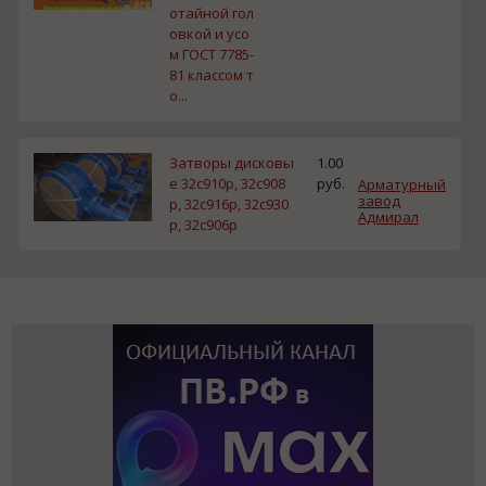
отайной гол
овкой и усо
м ГОСТ 7785-
81 классом т
о...
Затворы дисковы
1.00
е 32с910р, 32с908
руб.
Арматурный
завод
р, 32с916р, 32с930
Адмирал
р, 32с906р