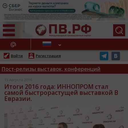
АЖНЫЕ НОВОСТИ
Войти
Регистрация
Пост-релизы выставок, конференций
15 Августа 2016
Итоги 2016 года: ИННОПРОМ стал
самой быстрорастущей выставкой В
Евразии.