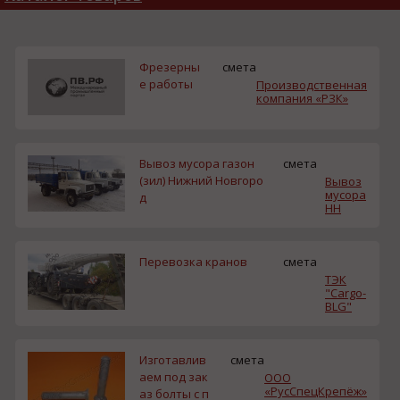
Фрезерны
смета
е работы
Производственная
компания «РЗК»
Вывоз мусора газон
смета
(зил) Нижний Новгоро
Вывоз
мусора
д
НН
Перевозка кранов
смета
ТЭК
"Cargo-
BLG"
Изготавлив
смета
аем под зак
ООО
«РусСпецКрепёж»
аз болты с п