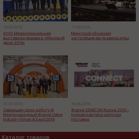
19.09.2016
17.09.2016
XXXV Межрегиональная
Минстрой объяснил
выставкиа-ярмарка «Меновой
застройщикам правила игры
двор-2016»
01.07.2016
16.06.2016
Завершил свою работу III
Форум SEMICON Russia 2016 –
Международный Форум Valve
полная картина цепочки
Industry Forum & Expo’2016
поставок
Каталог товаров