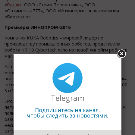
«
Ратэк
», ООО «Стриж Телематика», ООО
«Оптименга-777», ООО «Инжиниринговая компания
«Биотехно».
Премьеры ИННОПРОМ-2016
Компания KUKA Robotics – мировой лидер по
производству промышленных роботов, представила
робота KR 10 Cybertech nano из новой линейки роботов
малой грузоподъемности.
Yamazaki Mazak крупнейший в мире производитель
многоцелевых станков и обрабатывающих центров
выставила на своем стенде 2 функционирующих станка,
не имеющих аналогов в мире: QUICK TURN PRIMOS 100
S и VARIAXIS i-700.
Telegram
«Ростех» представила посетителям беспилотный
летательный аппарат «Искра», первый российский БЛА,
Подпишитесь на канал,
полностью сделанный по технологии 3D-печати. Он
чтобы следить за новостями.
разбирается и собирается как конструктор из
нескольких частей за короткое время. Скорость
изготовления «Искры» - всего 1 день.