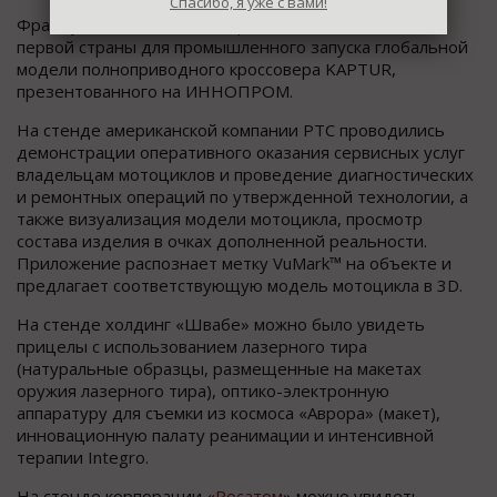
Спасибо, я уже с вами!
Французская «Renault» выбрала Россию в качестве
первой страны для промышленного запуска глобальной
модели полноприводного кроссовера KAPTUR,
презентованного на ИННОПРОМ.
На стенде американской компании РТС проводились
демонстрации оперативного оказания сервисных услуг
владельцам мотоциклов и проведение диагностических
и ремонтных операций по утвержденной технологии, а
также визуализация модели мотоцикла, просмотр
состава изделия в очках дополненной реальности.
Приложение распознает метку VuMark™ на объекте и
предлагает соответствующую модель мотоцикла в 3D.
На стенде холдинг «Швабе» можно было увидеть
прицелы с использованием лазерного тира
(натуральные образцы, размещенные на макетах
оружия лазерного тира), оптико-электронную
аппаратуру для съемки из космоса «Аврора» (макет),
инновационную палату реанимации и интенсивной
терапии Integro.
На стенде корпорации «
Росатом
» можно увидеть