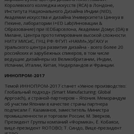
Королевского колледжа искусств (RCA) в Лондоне,
Института Национального Дизайна Индии (NID),
Академии искусства и дизайна Университета Цинхуа в
Пекине, лаборатории I+ED Lab(Инновации &
Образование) при IEDБарселона, Академии Домус (DA) в
Милане, Центра прототипирования высокой сложности
НИТУ МИСиС, ГНЦ РФ ФГУП «НАМИ»,УрГАХУ и
Уральского центра развития дизайна - всего более 20
российских и зарубежных спикеров, в том числе
ведущие дизайнеры из Великобритании, Индии,
Испании, Италии, Китая, Нидерландов и Франции.
ИННОПРОМ-2017
Темой ИННОПРОМ-2017 станет «Умное производство:
Глобальный подход» (Smart Manufacturing: Global
Approach), а страной-партнером – Япония. Меморандум
об участии Японии в качестве страны партнера
подписали Г. Каламанов, заместитель Министра
промышленности и торговли России; М. Зверков,
Президент Группы компаний «Формика», Ё. Кобаяси,
вице-президент ROTOBO; Т. Синдо, Вице-президент
JETRO.