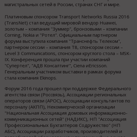
магистральных сетей в России, странах СНГ и мире.
Платиновым спонсором Transport Networks Russia 2016
(TransNet) стал ведущий мировой вендор Huawei,
золотым – компания "Зуммер", бронзовыми – компании
Corning, Nokia и "Ротел". Официальным партнером
форума выступила компания "Транснефть Телеком",
партнером сессии – компания Т8, спонсором сессии –
Level 3 Communications, спонсором круглого стола – MSK-
IX. Конференция прошла при участии компаний
"Супертел", "АДВ Консалтинг", Ciena иEricsson.
Генеральным участником выставки в рамках форума
стала компания Ekinops.
Форум 2016 года прошел при поддержке Федерального
агентства связи (Россвязь), Ассоциации региональных
операторов связи (АРОС), Ассоциации консультантов по
персоналу (АКПП), Некоммерческой организации
"Национальная Ассоциация домовых информационно-
коммуникационных сетей" (НАДИКС), НП "Ассоциация
Профессиональных Бухгалтеров Содружество" (НП
АБС), Ассоциации разработчиков, производителей и