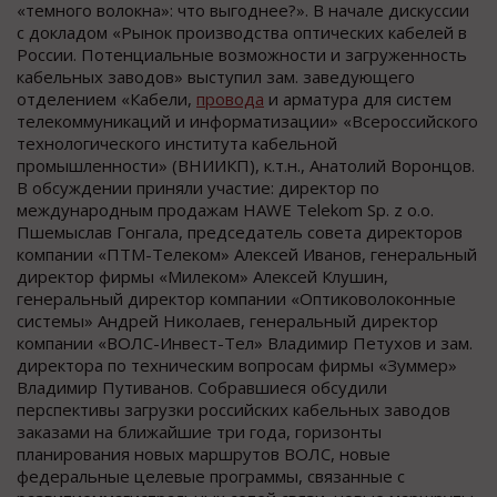
«темного волокна»: что выгоднее?». В начале дискуссии
с докладом «Рынок производства оптических кабелей в
России. Потенциальные возможности и загруженность
кабельных заводов» выступил зам. заведующего
отделением «Кабели,
провода
и арматура для систем
телекоммуникаций и информатизации» «Всероссийского
технологического института кабельной
промышленности» (ВНИИКП), к.т.н., Анатолий Воронцов.
В обсуждении приняли участие: директор по
международным продажам HAWE Telekom Sp. z o.o.
Пшемыслав Гонгала, председатель совета директоров
компании «ПТМ-Телеком» Алексей Иванов, генеральный
директор фирмы «Милеком» Алексей Клушин,
генеральный директор компании «Оптиковолоконные
системы» Андрей Николаев, генеральный директор
компании «ВОЛС-Инвест-Тел» Владимир Петухов и зам.
директора по техническим вопросам фирмы «Зуммер»
Владимир Путиванов. Собравшиеся обсудили
перспективы загрузки российских кабельных заводов
заказами на ближайшие три года, горизонты
планирования новых маршрутов ВОЛС, новые
федеральные целевые программы, связанные с