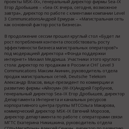
проекты MSK-IX», генеральный директор фирмы Sea-IX
Егор Дробышев – «Sea-IX: вчера, сегодня, возможное
завтра», директор по работе с клиентами компании Level
3 CommunicationsАндрей Ермурак – «Магистральная сеть
как основной фактор роста бизнеса».
В продолжение сессии прошел круглый стол «Будет ли
рост потребления контента способствовать росту
эффективности бизнеса магистральных операторов?»
под модерацией директора «Фонда поддержки
интернет» Михаил Медриша. Участники этого круглого
стола: директор по продажам в России и СНГ Level 3
Communications Максим Акинин, руководитель отдела
продаж магистральных сетей, Deutsche Telekom
Александр Власов, вице-президент по коммерции и
развитию фирмы «Айхоум» (W-IX)Андрей Горбунов,
генеральный директор Sea-IX Егор Дробышев, директор
Департамента Интернета и канальных ресурсов
корпоративного центра группы МТСОльга Макарова,
коммерческий директор MSK-IX Евгений Морозов,
директор департамента по работе с операторами связи
МГTC Екатерина Никишкина, руководитель отдела
CDN«МегаФона» Алексей Сечкин, директор по развитию