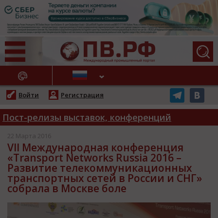
АЖНЫЕ НОВОСТИ
Войти
Регистрация
Пост-релизы выставок, конференций
22 Марта 2016
VII Международная конференция
«Transport Networks Russia 2016 –
Развитие телекоммуникационных
транспортных сетей в России и СНГ»
собрала в Москве боле