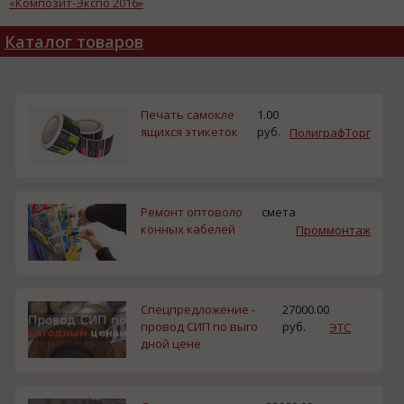
«Композит-Экспо 2016»
Каталог товаров
Печать самокле
1.00
ящихся этикеток
руб.
ПолиграфТорг
Ремонт оптоволо
смета
конных кабелей
Проммонтаж
Спецпредложение -
27000.00
провод СИП по выго
руб.
ЭТС
дной цене