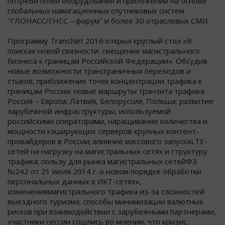
потребителей оборудования и приложений на основе
глобальных навигационных спутниковых систем
"ГЛОНАСС/ГНСС – форум" и более 30 отраслевых СМИ.
Программу TransNet 2016 открыл круглый стол «В
поисках новой связности: смещение магистрального
бизнеса к границам Российской Федерации». Обсудив
новые возможности трансграничных переходов и
стыков, приближение точек концентрации трафика к
границам России; новые маршруты транзита трафика
Россия – Европа: Латвия, Белоруссия, Польша; развитие
зарубежной инфраструктуры, используемой
российскими операторами, наращивание количества и
мощности кэширующих серверов крупных контент-
провайдеров в России; влияние массового запускаLTE-
сетей на нагрузку на магистральных сетях и структуру
трафика; пользу для рынка магистральных сетейФЗ
№242 от 21 июля 2014 г. о новом порядке обработки
персональных данных в ИКТ-сетях»,
изменениямагистрального трафика из-за сложностей
выездного туризма; способы минимизации валютных
рисков при взаимодействии с зарубежными партнерами,
участники сессии сошлись во мнении, что кризис,