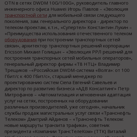
OTN в сетях DWDM 10G/100G», руководитель главного
инженерного офиса Huawei Игорь Павлов – «Эволюция
транспортной сети
для мобильной связи следующего
поколения, зам. генерального директора - директор по
телеком-проектам, к.т.н., «Супертел» Константин Лукин –
«Преимущества использования отечественного телеком
оборудования
при построении транспортных сетей
связи», архитектор транспортных решений корпорации
Ericsson Михаил Голицын – «Эволюция РРЛ решений для
построения транспорных сетей мобильных операторов»,
генеральный директор фирмы «Т8 НТЦ» Владимир
Трещиков –«Российская DWDM-система «Волга»: от 100
Гбит/с к 400 Гбит/с», старший менеджер по
проектированию систем Ciena Евгений Савельев и
директор по развитию бизнеса «АДВ Консалтинг» Петр
Митрофанов – «Автоматизация и мгновенная адаптация
услуг на сетях, построенных на оборудовании
различных производителей, уже сегодня», начальник
службы продаж магистральных услуг связи «Транснефть
Телеком» Дмитрий Айдинов – «Транснефть Телеком:
новые маршруты транзита трафика», советник
президента «Компании ТрансТелеКом» (ТТК) Виталий