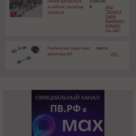
Линия для выпуск
32000.00
а кабеля, провода
$
ЗАО
“Xinming
ХМ-65/25
Cable
Machinery
Industry
Co., Ltd.”
Реализуем защитную
смета
арматуру ВЛ
ЭТС