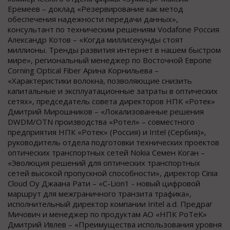
Еремеев – доклад «Резервирование как метод
обеспечения надежности передачи данных»,
консультант по техническим решениям Vodafone Россия
Александр Котов – «Когда миллисекунды стоят
миллионы. Тренды развития интернет в нашем быстром
мире», региональный менеджер по Восточной Европе
Corning Optical Fiber Арина Корнильева –
«Характеристики волокна, позволяющие снизить
капитальные и эксплуатационные затраты в оптических
сетях», председатель совета директоров НПК «Ротек»
Дмитрий Мирошников – «Локализованные решения
DWDM/OTN производства «Ротел» – совместного
предприятия НПК «Ротек» (Россия) и Iritel (Сербия)»,
руководитель отдела подготовки технических проектов
оптических транспортных сетей Nokia Семен Коган –
«Эволюция решений для оптических транспортных
сетей высокой пропускной способности», директор Cinia
Cloud Oy Джаана Рати – «C-Lion1 - новый цифровой
маршрут для межграничного транзита трафика»,
исполнительный директор компании Iritel a.d. Предраг
Мичович и менеджер по продуктам АО «НПК РоТеК»
Дмитрий Ивлев – «Преимущества использования уровня