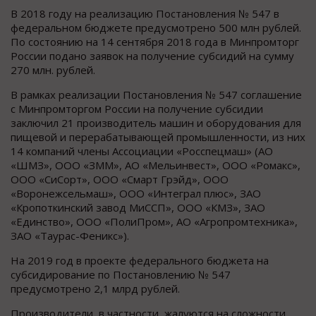
В 2018 году на реализацию Постановления № 547 в
федеральном бюджете предусмотрено 500 млн рублей.
По состоянию на 14 сентября 2018 года в Минпромторг
России подано заявок на получение субсидий на сумму
270 млн. рублей.
В рамках реализации Постановления № 547 соглашение
с Минпромторгом России на получение субсидии
заключил 21 производитель машин и оборудования для
пищевой и перерабатывающей промышленности, из них
14 компаний члены Ассоциации «Росспецмаш» (АО
«ШМЗ», ООО «ЗММ», АО «Мельинвест», ООО «Ромакс»,
ООО «СиСорт», ООО «Смарт Грэйд», ООО
«Воронежсельмаш», ООО «Интеграл плюс», ЗАО
«Кропоткинский завод МиССП», ООО «КМЗ», ЗАО
«Единство», ООО «ПолиПром», АО «Агропромтехника»,
ЗАО «Таурас-Феникс»).
На 2019 год в проекте федерального бюджета на
субсидирование по Постановлению № 547
предусмотрено 2,1 млрд рублей.
Производители, в частности, жалуются на сложности