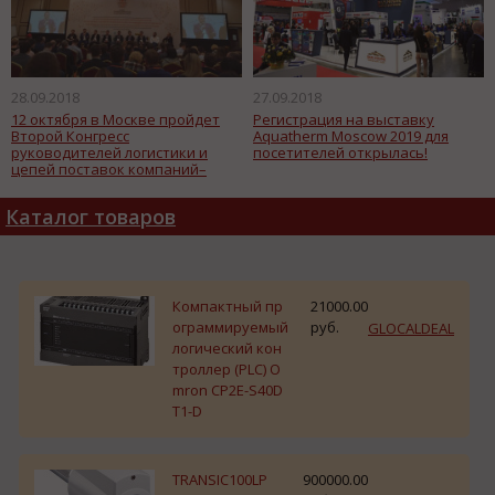
28.09.2018
27.09.2018
12 октября в Москве пройдет
Регистрация на выставку
Второй Конгресс
Aquatherm Moscow 2019 для
руководителей логистики и
посетителей открылась!
цепей поставок компаний–
производителей и ритейлеров
Каталог товаров
Компактный пр
21000.00
ограммируемый
руб.
GLOCALDEAL
логический кон
троллер (PLC) O
mron CP2E-S40D
T1-D
TRANSIC100LP
900000.00