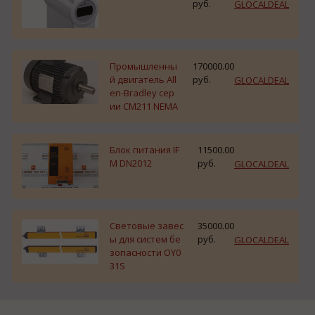
руб.
GLOCALDEAL
Промышленны
170000.00
й двигатель All
руб.
GLOCALDEAL
en-Bradley сер
ии CM211 NEMA
Блок питания IF
11500.00
M DN2012
руб.
GLOCALDEAL
Световые завес
35000.00
ы для систем бе
руб.
GLOCALDEAL
зопасности OY0
31S