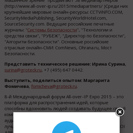
(http://www.all-over-ip.ru/2015/mediapartners/ )Среди них
крупнейшие мировые онлайн-ресурсы: CCTViNFO.COM,
SecurityMediaPublishing, SecurityWorldHotel.com,
SourceSecurity.com. Ведущие российские печатные
журналы: "
Системы безопасности
", "Технологии и
средства связи", "РУБЕЖ", "Директор по безопасности",
"Алгоритм безопасности". Основные российские
отраслые онлайн-СМИ: ComNews, Ohrana.ru, Мост
Безопасности.
Представить техническое решение: Ирина Сурина
,
surina@groteck.ru
, +7 (495) 647 0442.
Выступить, поделиться опытом: Маргарита
Фомичева
,
fomicheva@groteck.ru
.
8-й Международный форум All-over-IP Expo 2015 – это
платформа для распространения идей, которые
способны вдохновить людей создавать будущее своей
компании, продукта, карьеры. Лучшие бренды, лучшая
аудитория, лучшие спикеры, лучшие конференции и
лучший выставочный сервис обеспечивают лучший ROI
для экспонентов, спонсоров, спикеров и посетителей.