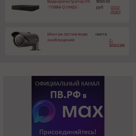
Видеорегистратор DS
8000.00
-7108NI-Q1/M(D)
руб.
ООО
ЛОКТ
Монтаж систем виде
смета
онаблюдения
С-
Монтаж