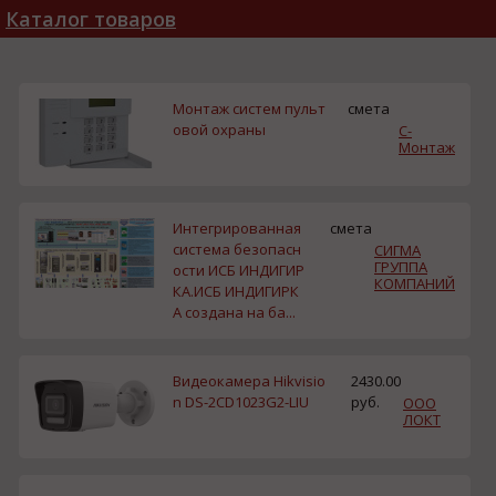
Каталог товаров
Монтаж систем пульт
смета
овой охраны
С-
Монтаж
Интегрированная
смета
система безопасн
СИГМА
ГРУППА
ости ИСБ ИНДИГИР
КОМПАНИЙ
КА.ИСБ ИНДИГИРК
А создана на ба...
Видеокамера Hikvisio
2430.00
n DS-2CD1023G2-LIU
руб.
ООО
ЛОКТ