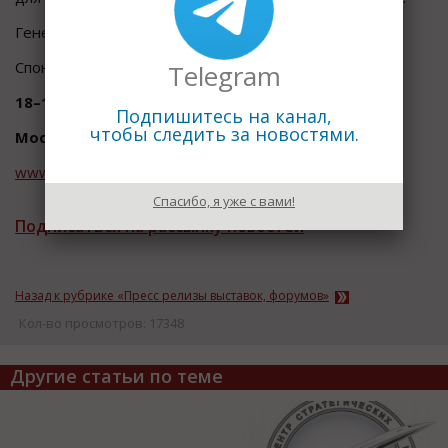
Генеральный спонсор:
ITV | AxxonSoft.
Спонсор деловой программы:
Milestone Systems.
Telegram
18–19 ноября 2015
Подпишитесь на канал,
чтобы следить за новостями.
Москва, КВЦ "Сокольники"
www.all-over-ip.ru
Спасибо, я уже с вами!
Подписаться на рассылку новостей
Назад к рубрике «Пресс релизы выставок, форумов»
Кол-во просмотров: 17348
Другие статьи по теме