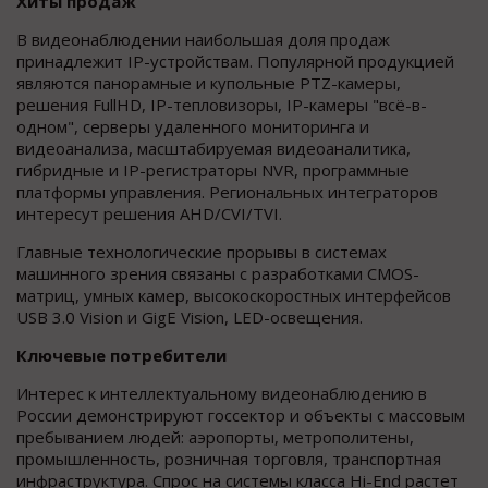
Хиты продаж
В видеонаблюдении наибольшая доля продаж
принадлежит IP-устройствам. Популярной продукцией
являются панорамные и купольные PTZ-камеры,
решения FullHD, IP-тепловизоры, IP-камеры "всё-в-
одном", серверы удаленного мониторинга и
видеоанализа, масштабируемая видеоаналитика,
гибридные и IP-регистраторы NVR, программные
платформы управления. Региональных интеграторов
интересут решения AHD/CVI/TVI.
Главные технологические прорывы в системах
машинного зрения связаны с разработками CMOS-
матриц, умных камер, высокоскоростных интерфейсов
USB 3.0 Vision и GigE Vision, LED-освещения.
Ключевые потребители
Интерес к интеллектуальному видеонаблюдению в
России демонстрируют госсектор и объекты с массовым
пребыванием людей: аэропорты, метрополитены,
промышленность, розничная торговля, транспортная
инфраструктура. Спрос на системы класса Hi-End растет