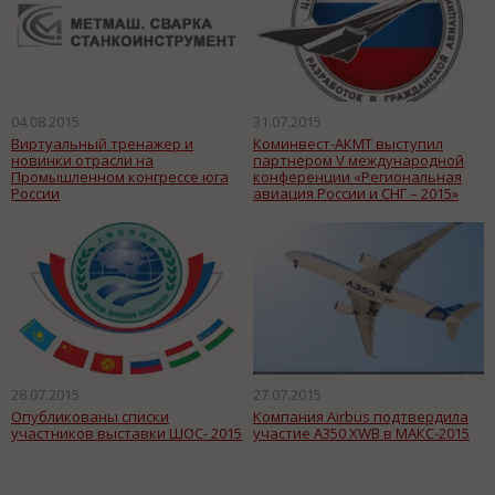
04.08.2015
31.07.2015
Виртуальный тренажер и
Коминвест-АКМТ выступил
новинки отрасли на
партнером V международной
Промышленном конгрессе юга
конференции «Региональная
России
авиация России и СНГ – 2015»
28.07.2015
27.07.2015
Опубликованы списки
Компания Airbus подтвердила
участников выставки ШОС- 2015
участие A350 XWB в МАКС-2015