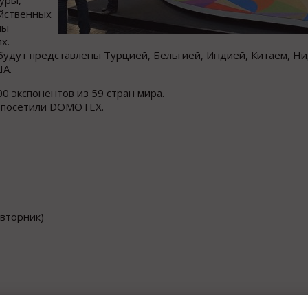
уры,
яйственных
ны
х.
будут представлены Турцией, Бельгией, Индией, Китаем, Н
ША.
00 экспонентов из 59 стран мира.
н посетили DOMOTEX.
 вторник)
ковском
офисе, оплата в рублях по курсу ЦБ на день выставле