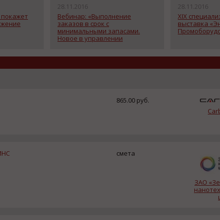
28.11.2016
28.11.2016
 покажет
Вебинар: «Выполнение
XIX специал
ужение
заказов в срок c
выставка «Э
минимальными запасами.
Промоборудо
Новое в управлении
производственным потоком.»
865.00 руб.
Car
ИНС
смета
ЗАО «З
нанотех