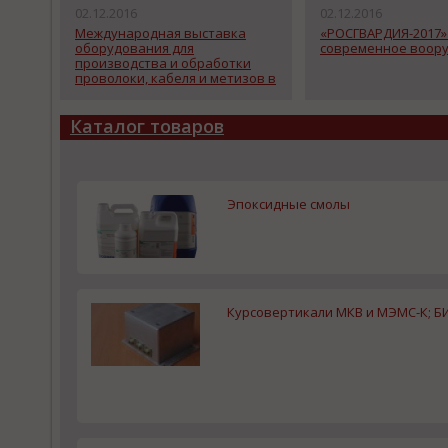
02.12.2016
02.12.2016
Международная выставка
«РОСГВАРДИЯ-2017»
оборудования для
современное воор
производства и обработки
проволоки, кабеля и метизов в
России «Проволока Россия/wire
Russia 2017»
Каталог товаров
Эпоксидные смолы
Курсовертикали МКВ и МЭМС-К; Б