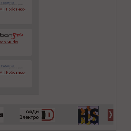
МП Роботикс»
bon Studio
МП Роботикс»