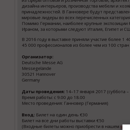
из сферы оптовой и розничной торговли, архитект
дизайна интерьеров, производства мебели и хоз
принадлежностей. В Ганновере будут представле
мировые лидеры во всех перечисленных категория
Помимо Германии, наиболее крупные экспозиции 
Ираном, за которыми следуют Италия, Египет и С
В 2016 году в выставке приняли участие более 1 4
45 000 профессионалов из более чем из 100 стра
Организатор:
Deutsche Messe AG
Messegelände
30521 Hannover
Germany
Даты проведения:
14–17 января 2017 (суббота –
Время работы: с 9.00 до 18.00
Место проведения: Ганновер (Германия)
Вход:
Билет на один день €30
Билет на все дни работы выставки €50
(Входные билеты можно приобрести в нашем
мос