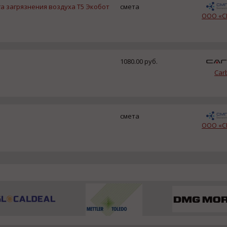
а загрязнения воздуха T5 Экобот
смета
ООО «С
1080.00 руб.
Car
смета
ООО «С