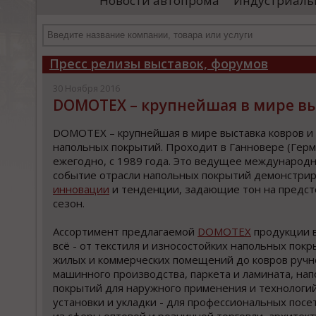
Новости автопрома
Индустриаль
иностранными удостоверяющими центрами.
пр
Чтобы...
че
Пресс релизы выставок, форумов
30 Ноября 2016
DOMOTEX – крупнейшая в мире вы
DOMOTEX – крупнейшая в мире выставка ковров и
напольных покрытий. Проходит в Ганновере (Герм
ежегодно, с 1989 года. Это ведущее международ
событие отрасли напольных покрытий демонстри
инновации
и тенденции, задающие тон на предс
сезон.
Ассортимент предлагаемой
DOMOTEX
продукции 
всё - от текстиля и износостойких напольных покр
жилых и коммерческих помещений до ковров ручн
машинного производства, паркета и ламината, на
покрытий для наружного применения и технологи
установки и укладки - для профессиональных посе