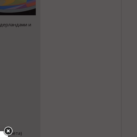
идерландами и
ния счёта)