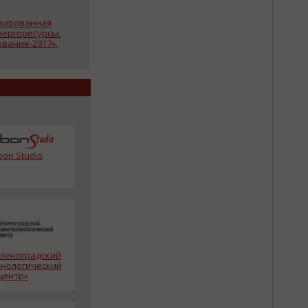
изированная
нергоресурсы.
вание-2017».
bon Studio
еленоградский
нологический
центр»