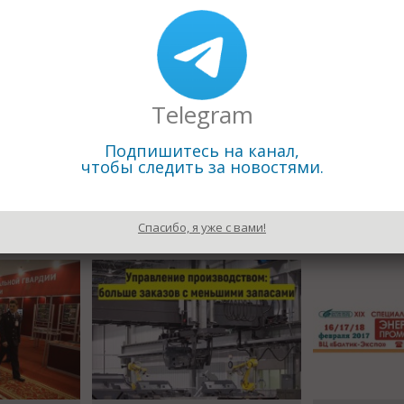
OTEX в павильонах 6, 9 и 17, «Carpet Design Awards», пред
NKT HANDWERK” (для мастеров-профессионалов) в павильон
Telegram
Подпишитесь на канал,
чтобы следить за новостями.
Назад к рубрике «Пресс релизы выс
Спасибо, я уже с вами!