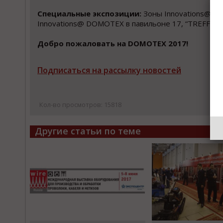
Специальные экспозиции:
Зоны Innovations@DOM
Innovations@ DOMOTEX в павильоне 17, “TREFFPU
Добро пожаловать на DOMOTEX 2017!
Подписаться на рассылку новостей
Кол-во просмотров: 15818
Другие статьи по теме