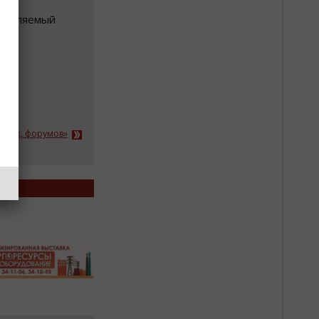
ставляемый
е 7
тавок, форумов»