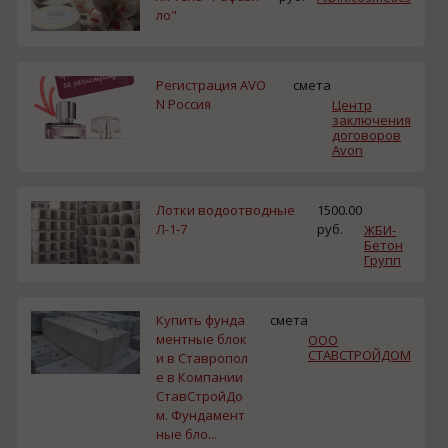
ло"
Регистрация AVO
смета
N Россия
Центр
заключения
договоров
Avon
Лотки водоотводные
1500.00
Л-1-7
руб.
ЖБИ-
Бетон
Групп
Купить фунда
смета
ментные блок
ООО
СТАВСТРОЙДОМ
и в Ставропол
е в Компании
СтавСтройДо
м. Фундамент
ные бло...