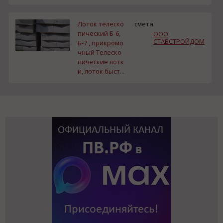
Лоток телеско
смета
пический Б-6,
ООО
СТАВСТРОЙДОМ
Б-7 , прикромо
чный Телеско
пические лотк
и, лоток быст...