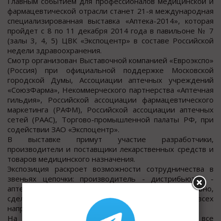
Главным событием для профессионалов медицинской и
фармацевтической отрасли станет 21-я международная
специализированная выставка «Аптека-2014», которая
пройдет с 8 по 11 декабря 2014 года в павильоне № 7
(залы 3, 4, 5) ЦВК «Экспоцентр» в составе Российской
недели здравоохранения.
Смотр организован Выставочной компанией «Евроэкспо»
(Россия) при официальной поддержке Московской
городской Думы, Ассоциации аптечных учреждений
«СоюзФарма», Некоммерческого партнерства «Аптечная
гильдия», Российской ассоциации фармацевтического
маркетинга (РАФМ), Российской ассоциации аптечных
сетей (РААС), Торгово-промышленной палаты РФ, при
содействии ЗАО «Экспоцентр».
В выставке примут участие разработчики,
производители и поставщики лекарственных средств и
товаров медицинского назначения.
Экспозиция раскроет возможности сотрудничества в
звеньях цепочки: производитель - дистрибьютор -
аптека - конечный потребитель, что, безусловно,
сделает ее привлекательной для специалистов всех
направлений медицины и фармации.
На стендах выставки будет представлено все