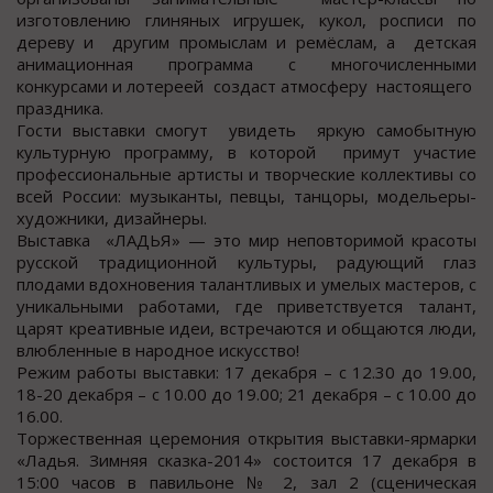
изготовлению глиняных игрушек, кукол, росписи по
дереву и другим промыслам и ремёслам, а детская
анимационная программа с многочисленными
конкурсами и лотереей создаст атмосферу настоящего
праздника.
Гости выставки смогут увидеть яркую самобытную
культурную программу, в которой примут участие
профессиональные артисты и творческие коллективы со
всей России: музыканты, певцы, танцоры, модельеры-
художники, дизайнеры.
Выставка «ЛАДЬЯ» — это мир неповторимой красоты
русской традиционной культуры, радующий глаз
плодами вдохновения талантливых и умелых мастеров, с
уникальными работами, где приветствуется талант,
царят креативные идеи, встречаются и общаются люди,
влюбленные в народное искусство!
Режим работы выставки: 17 декабря – с 12.30 до 19.00,
18-20 декабря – с 10.00 до 19.00; 21 декабря – с 10.00 до
16.00.
Торжественная церемония открытия выставки-ярмарки
«Ладья. Зимняя сказка-2014» состоится 17 декабря в
15:00 часов в павильоне № 2, зал 2 (сценическая