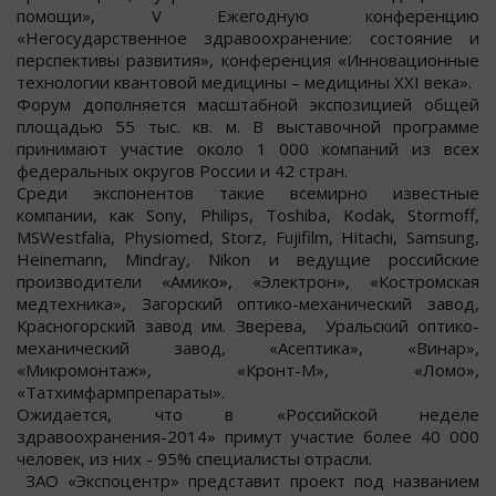
помощи», V Ежегодную конференцию
«Негосударственное здравоохранение: состояние и
перспективы развития», конференция «Инновационные
технологии квантовой медицины – медицины XXI века».
Форум дополняется масштабной экспозицией общей
площадью 55 тыс. кв. м. В выставочной программе
принимают участие около 1 000 компаний из всех
федеральных округов России и 42 стран.
Среди экспонентов такие всемирно известные
компании, как Sony, Philips, Toshiba, Kodak, Stormoff,
MSWestfalia, Physiomed, Storz, Fujifilm, Hitachi, Sаmsung,
Heinemann, Mindray, Nikon и ведущие российские
производители «Амико», «Электрон», «Костромская
медтехника», Загорский оптико-механический завод,
Красногорский завод им. Зверева, Уральский оптико-
механический завод, «Асептика», «Винар»,
«Микромонтаж», «Кронт-М», «Ломо»,
«Татхимфармпрепараты».
Ожидается, что в «Российской неделе
здравоохранения-2014» примут участие более 40 000
человек, из них - 95% специалисты отрасли.
ЗАО «Экспоцентр» представит проект под названием