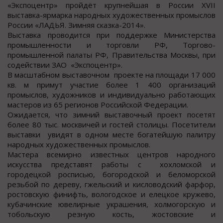
«Экспоцентр» пройдёт крупнейшая в России XVII
выставка-ярмарка народных художественных промыслов
России «ЛАДЬЯ. Зимняя сказка-2014».
Выставка проводится при поддержке Министерства
промышленности и торговли РФ, Торгово-
промышленной палаты РФ, Правительства Москвы, при
содействии ЗАО «Экспоцентр».
В масштабном выставочном проекте на площади 17 000
кв. м примут участие более 1 400 организаций
промыслов, художников и индивидуально работающих
мастеров из 65 регионов Российской Федерации.
Ожидается, что зимний выставочный проект посетят
более 80 тыс. москвичей и гостей столицы. Посетители
выставки увидят в одном месте богатейшую палитру
народных художественных промыслов.
Мастера всемирно известных центров народного
искусства представят работы с хохломской и
городецкой росписью, богородской и беломорской
резьбой по дереву, гжельский и кисловодский фарфор,
ростовскую финифть, вологодское и елецкое кружево,
кубачинские ювелирные украшения, холмогорскую и
тобольскую резную кость, жостовские и