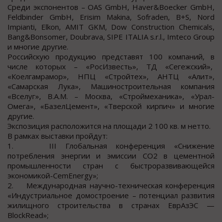
Среди экспонентов – OAS GmbH, Haver&Boecker GmbH,
Feldbinder GmbH, Erisim Makina, Sofraden, B+S, Nord
Impianti, Elkon, AMIT GKM, Dow Construction Chemicals,
Bang&Bonsomer, Doubrava, SIPE ITALIA s.r.l., Imteco Group
и многие другие.
Российскую продукцию представят 100 компаний, в
числе которых – «РосИзвесть», ТД «Сегежский»,
«Коелгамрамор», НПЦ «Стройтех», АНТЦ «Алит»,
«Самарская Лука», Машиностроительная компания
«Вселуг», В.А.М. – Москва, «Строймеханика», «Урал-
Омега», «БазелЦемент», «Тверской кирпич» и многие
другие.
Экспозиция расположится на площади 2 100 кв. м нетто.
В рамках выставки пройдут:
1. ІІІ Глобальная конференция «Снижение
потребления энергии и эмиссии CO2 в цементной
промышленности стран с быстроразвивающейся
экономикой-CemEnergy»;
2. Международная научно-техническая конференция
«Индустриальное домостроение – потенциал развития
жилищного строительства в странах ЕврАзЭС —
BlockRead»;