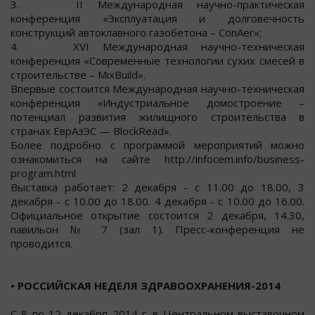
3. ІІ Международная научно-практическая
конференция «Эксплуатация и долговечность
конструкций автоклавного газобетона – ConAer»;
4. XVІ Международная научно-техническая
конференция «Современные технологии сухих смесей в
строительстве – MixBuild».
Впервые состоится Международная научно-техническая
конференция «Индустриальное домостроение –
потенциал развития жилищного строительства в
странах ЕврАзЭС — BlockRead».
Более подробно с программой мероприятий можно
ознакомиться на сайте http://infocem.info/business-
program.html
Выставка работает: 2 декабря - с 11.00 до 18.00, 3
декабря - с 10.00 до 18.00. 4 декабря - с 10.00 до 16.00.
Официальное открытие состоится 2 декабря, 14.30,
павильон № 7 (зал 1). Пресс-конференция не
проводится.
• РОССИЙСКАЯ НЕДЕЛЯ ЗДРАВООХРАНЕНИЯ-2014
С 8 по 12 декабря 2014 г. в Центральном выставочном