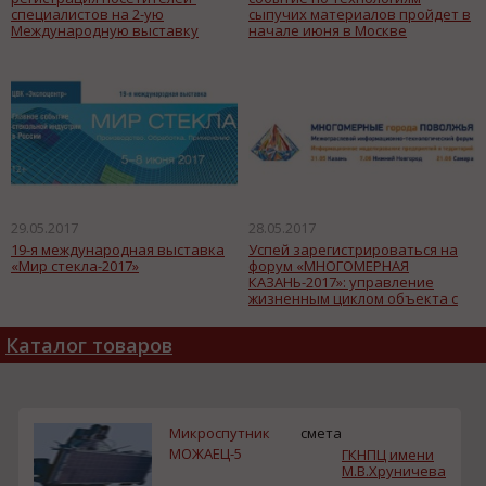
специалистов на 2-ую
сыпучих материалов пройдет в
Международную выставку
начале июня в Москве
HEAT&POWER 2017
29.05.2017
28.05.2017
19-я международная выставка
Успей зарегистрироваться на
«Мир стекла-2017»
форум «МНОГОМЕРНАЯ
КАЗАНЬ-2017»: управление
жизненным циклом объекта с
помощью BIM и СУИД
Каталог товаров
Микроспутник
смета
МОЖАЕЦ-5
ГКНПЦ имени
М.В.Хруничева