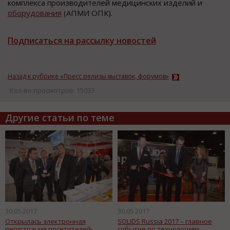
комплекса производителей медицинских изделий и
оборудования
(АПМИ ОПК).
Подписаться на рассылку новостей
Назад к рубрике «Пресс релизы выставок, форумов»
Кол-во просмотров: 15033
Другие статьи по теме
30.05.2017
30.05.2017
Открылась электронная
SOLIDS Russia 2017 – главное
регистрация посетителей-
событие по технологиям