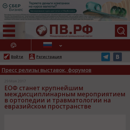
АЖНЫЕ НОВОСТИ
Войти
Регистрация
Пресс релизы выставок, форумов
29 Мая 2017
ЕОФ станет крупнейшим
междисциплинарным мероприятием
в ортопедии и травматологии на
евразийском пространстве