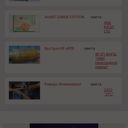
AVANT GARDE COTTON
смета
ANIL
KAGIT
LTD
Выстрел ВГ-40ТБ
смета
ФГУП ФНПЦ
"НИИ
прикладной
химии"
Реверс-Инжиниринг
смета
ООО
"2ТС"