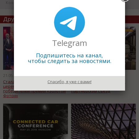
Кол-во просмотров: 12346
Другие статьи по теме
Telegram
Подпишитесь на канал,
чтобы следить за новостями.
21.05.2019
15.05.2019
Стала известна дата
Компания Металл Профиль
Спасибо, я уже с вами!
церемонии награждения
организует масштабный
победителей премии «Золотой
партнерский съезд
Фотон»