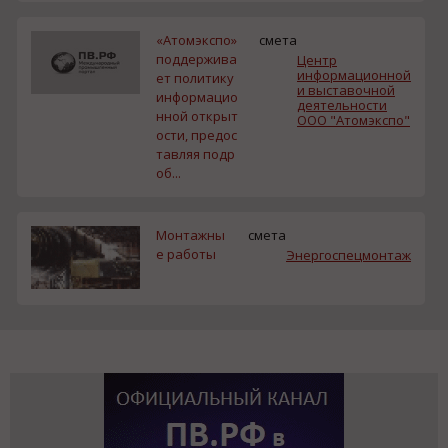
«Атомэкспо»
смета
поддержива
Центр
информационной
ет политику
и выставочной
информацио
деятельности
нной открыт
ООО "Атомэкспо"
ости, предос
тавляя подр
об...
Монтажны
смета
е работы
Энергоспецмонтаж