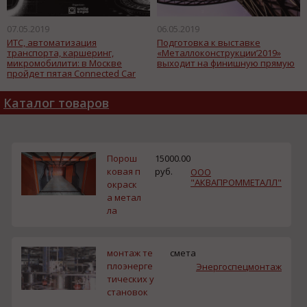
07.05.2019
06.05.2019
ИТС, автоматизация
Подготовка к выставке
транспорта, каршеринг,
«Металлоконструкции’2019»
микромобилити: в Москве
выходит на финишную прямую
пройдет пятая Connected Car
Conference
Каталог товаров
Порош
15000.00
ковая п
руб.
ООО
"АКВАПРОММЕТАЛЛ"
окраск
а метал
ла
монтаж те
смета
плоэнерге
Энергоспецмонтаж
тических у
становок