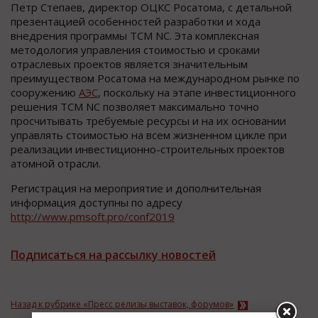
Петр Степаев, директор ОЦКС Росатома, с детальной
презентацией особенностей разработки и хода
внедрения программы TCM NC. Эта комплексная
методология управления стоимостью и сроками
отраслевых проектов является значительным
преимуществом Росатома на международном рынке по
сооружению
АЭС
, поскольку на этапе инвестиционного
решения TCM NC позволяет максимально точно
просчитывать требуемые ресурсы и на их основании
управлять стоимостью на всем жизненном цикле при
реализации инвестиционно-строительных проектов
атомной отрасли.
Регистрация на мероприятие и дополнительная
информация доступны по адресу
http://www.pmsoft.pro/conf2019
Подписаться на рассылку новостей
Назад к рубрике «Пресс релизы выставок, форумов»