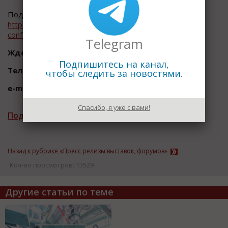
Подробнее о форуме на официальном сайте:
http://www.comnews-
conferences.ru/ru/conference/smartenergy2018/about
Telegram
Ждем Вас на форуме 7 июня 2018г.!
Подпишитесь на канал,
Тел.: +7 (495) 933-5483; +7 (967) 136-2260;
чтобы следить за новостями.
e-mail: ns@comnews.ru
Спасибо, я уже с вами!
Подписаться на рассылку новостей
Назад к рубрике «Пресс релизы выставок, форумов»
Кол-во просмотров: 13529
Другие статьи по теме