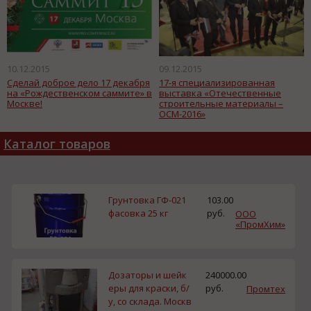
10.12.2015
09.12.2015
Сделай доброе дело 17 декабря
17-я специализированная
на «Рождественском саммите» в
выставка «Отечественные
Москве!
строительные материалы –
ОСМ-2016»
Каталог товаров
Грунтовка ГФ-021
103.00
фасовка 25 кг
руб.
ООО
«ПромХим»
Дозаторы и шейк
240000.00
еры для краски, б/
руб.
Промтех
у, со склада. Москв