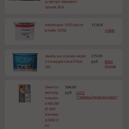
а, метро Авиамот
орная. Все
Interthane 1070 (Инте
13.00 €
ртейн 1070)
УЗМК
эмаль на основе акри
315.00
л-полиуретана Polac
руб.
BINA
Group
201
Уничто
364.00
житель
руб.
ООО
"СибирьПромЭксперт"
плесен
и NEOM
ID 600
(Неоми
д 600) (1
кг)