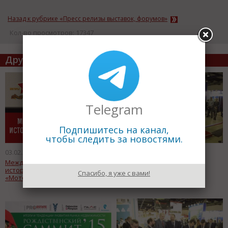
Назад к рубрике «Пресс релизы выставок, форумов»
Кол-во просмотров: 17347
Другие статьи по теме
Telegram
Подпишитесь на канал,
чтобы следить за новостями.
03.02.2016
19.01.2016
Международная выставка
17-я Специализированная
исторической военной техники
выставка строительных
Спасибо, я уже с вами!
«Моторы войны»
материалов ОСМ 2016