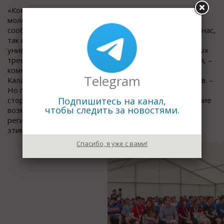
«Команде ИжГТУ есть что показать и о чем рассказать
молодежи. Кроме того, диалог с профессиональным
сообществом участников форума очень ценен и для нас,
так как дает возможность сверить курс развития
университета: насколько мы находимся в современных
трендах, в мейнстриме науки, техники и образования, –
комментирует проректор ИжГТУ имени М.Т.
Telegram
Калашникова по учебной работе Владимир Хворенков. –
Но главная задача, которую мы, как принимающая
сторона хотим решить – показать стране, как сложение
Подпишитесь на канал,
чтобы следить за новостями.
возможностей науки и производства дает нашему
региону неоспоримые преимущества. И поделиться
этим опытом со всеми».
Спасибо, я уже с вами!