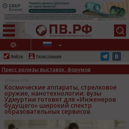
АЖНЫЕ НОВОСТИ
Войти
Регистрация
Пресс релизы выставок, форумов
28 Июня 2016
Космические аппараты, стрелковое
оружие, нанотехнологии: вузы
Удмуртии готовят для «Инженеров
будущего» широкий спектр
образовательных сервисов