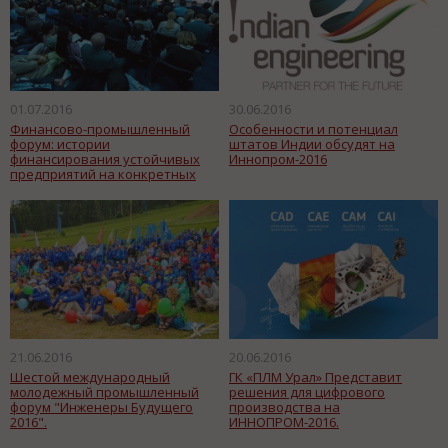
01.07.2016
30.06.2016
Финансово-промышленный
Особенности и потенциал
форум: истории
штатов Индии обсудят на
финансирования устойчивых
Иннопром-2016
предприятий на конкретных
примерах и из первых рук
21.06.2016
20.06.2016
Шестой международный
ГК «ПЛМ Урал» Представит
молодежный промышленный
решения для цифрового
форум "Инженеры Будущего
производства на
2016".
ИННОПРОМ-2016.