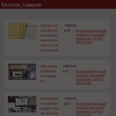
Каталог товаров
Охрана тр
1900.00
уда для ру
руб.
Екатеринбургский
учебно-курсовой
ководител
комбинат, НЧОУ
ей и специ
ДПО ЕУКК
алистов ор
ганизаций
Обучение
10800.00
професси
руб.
Екатеринбургский
учебно-курсовой
и сварщи
комбинат, НЧОУ
ка
ДПО ЕУКК
повышени
3000.00
е квалифи
руб.
Екатеринбургский
учебно-курсовой
кации общ
комбинат, НЧОУ
ие требов
ДПО ЕУКК