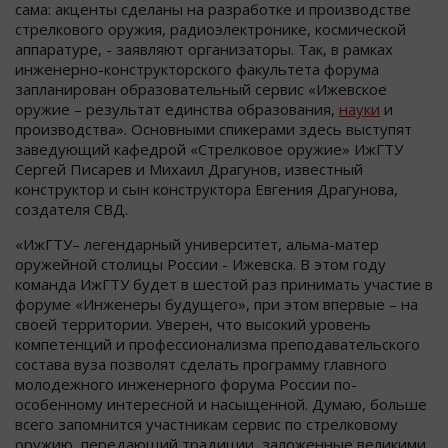
сама: акценты сделаны на разработке и производстве
стрелкового оружия, радиоэлектронике, космической
аппаратуре, - заявляют организаторы. Так, в рамках
инженерно-конструкторского факультета форума
запланирован образовательный сервис «Ижевское
оружие – результат единства образования,
науки
и
производства». Основными спикерами здесь выступят
заведующий кафедрой «Стрелковое оружие» ИжГТУ
Сергей Писарев и Михаил Драгунов, известный
конструктор и сын конструктора Евгения Драгунова,
создателя СВД.
«ИжГТУ– легендарный университет, альма-матер
оружейной столицы России - Ижевска. В этом году
команда ИжГТУ будет в шестой раз принимать участие в
форуме «Инженеры будущего», при этом впервые – на
своей территории. Уверен, что высокий уровень
компетенций и профессионализма преподавательского
состава вуза позволят сделать программу главного
молодежного инженерного форума России по-
особенному интересной и насыщенной. Думаю, больше
всего запомнится участникам сервис по стрелковому
оружию, передающий традиции, заложенные великими