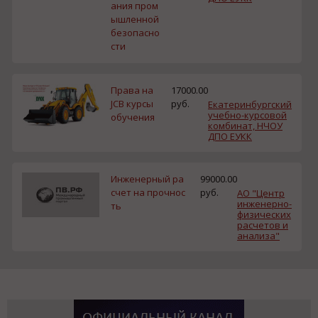
ания пром
ышленной
безопасно
сти
Права на
17000.00
JCB курсы
руб.
Екатеринбургский
учебно-курсовой
обучения
комбинат, НЧОУ
ДПО ЕУКК
Инженерный ра
99000.00
счет на прочнос
руб.
АО "Центр
инженерно-
ть
физических
расчетов и
анализа"