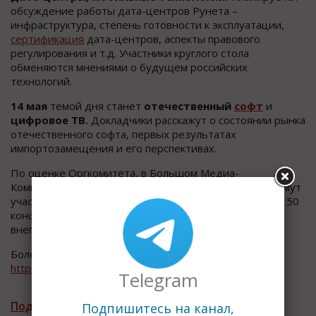
обсуждение работы дата-центров Рунета –
инфраструктура, степень готовности к эксплуатации,
сертификация
дата-центров, аспекты правового
регулирования и т.д. Участники круглого стола
обменяются мнениями о будущем российских
технологий.
14 мая
темой дня станет
отечественный
софт
и
цифровое ТВ.
Докладчики расскажут о состоянии рынка
отечественного софта, первых результатах
импортозамещения и его перспективах.
По оценке Оргкомитета, в Большом Медиа-
Коммуникационном Форуме за 3 дня его работы примут
участие около 5000 человек, будет проведено около 50
конференционных мероприятий, десятки
внепрограммных мероприятий и акций.
Более подробная информация на сайте форума:
http://mcf.moscow/
Telegram
Подписаться на рассылку новостей
Подпишитесь на канал,