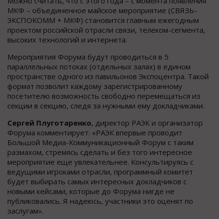
Можно считать, что с этого года – с момента появления
МКФ – объединенное майское мероприятие (СВЯЗЬ-
ЭКСПОКОММ + МКФ) становится главным ежегодным
проектом российской отрасли связи, телеком-сегмента,
высоких технологий и интернета.
Мероприятия Форума будут проводиться в 5
параллельных потоках (отдельных залах) в едином
пространстве одного из павильонов Экспоцентра. Такой
формат позволит каждому зарегистрированному
посетителю возможность свободно перемещаться из
секции в секцию, следя за нужными ему докладчиками.
Сергей Плуготаренко
, директор РАЭК и организатор
Форума комментирует: «РАЭК впервые проводит
Большой Медиа-Коммуникационный Форум с таким
размахом, стремясь сделать и без того интересное
мероприятие еще увлекательнее. Консультируясь с
ведущими игроками отрасли, программный комитет
будет выбирать самых интересных докладчиков с
новыми кейсами, которые до Форума нигде не
публиковались. Я надеюсь, участники это оценят по
заслугам».