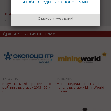
чтобы следить за новостями.
Назад к рубрике «Пресс релизы выставок, форумов»
Спасибо, я уже с вами!
Кол-во просмотров: 17351
Другие статьи по теме
17.04.2015
15.04.2015
Результаты Общероссийского
Менее недели остается до
рейтинга выставок 2013 - 2014
начала выставки MiningWorld
гг.
Russia