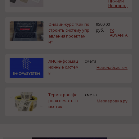
Нижний
Новгород
Онлайн-курс "Как по
9500.00
строить систему упр
руб.
ГК
ADVANTA
авления проектам
и"
ЛИС информац
смета
ионные систем
Новолабсистем
ы
Термотрансфе
смета
рная печать эт
Маркеровка.ру
икеток