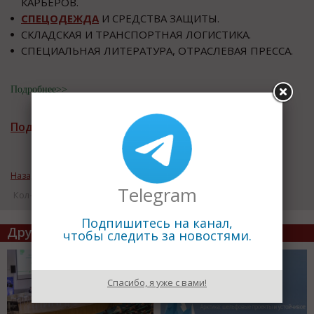
КАРЬЕРОВ.
СПЕЦОДЕЖДА
И СРЕДСТВА ЗАЩИТЫ.
СКЛАДСКАЯ И ТРАНСПОРТНАЯ ЛОГИСТИКА.
СПЕЦИАЛЬНАЯ ЛИТЕРАТУРА, ОТРАСЛЕВАЯ ПРЕССА.
Подробнее>>
Подписаться на рассылку новостей
Назад к рубрике «Пресс релизы выставок, форумов»
Telegram
Кол-во просмотров: 10461
Подпишитесь на канал,
Другие статьи по теме
чтобы следить за новостями.
Спасибо, я уже с вами!