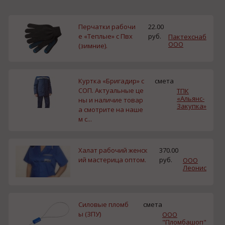
Перчатки рабочи
22.00
е «Теплые» с Пвх
руб.
Пактехснаб
ООО
(зимние).
Куртка «Бригадир» с
смета
СОП. Актуальные це
ТПК
«Альянс-
ны и наличие товар
Закупка»
а смотрите на наше
м с...
Халат рабочий женск
370.00
ий мастерица оптом.
руб.
ООО
Леонис
Силовые пломб
смета
ы (ЗПУ)
ООО
"Пломбашоп"