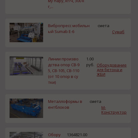
му пару, кг/ч, 300 к
г,...
Вибропресс мобильн
смета
ый Sumab Е-6
Сумаб
Линии произво
1.00
дства опор СВ-9
руб.
Оборудование
для бетона и
5, СВ-105, СВ-110
ЖБИ
(от 10 опор в су
тки)
Металлоформы в
смета
ентблоков
М-
Конструктор
Обору
1364821.00