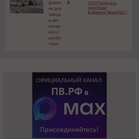
дован
$
ООО"Чулочно-
носочная
ие для
фабрика"АриаТекс"
завод
а авт
оклав
ного г
азобе
тона