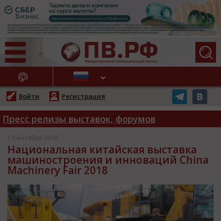
АЖНЫЕ НОВОСТИ
Войти
Регистрация
Пресс релизы выставок, форумов
5 Сентября 2018
Национальная китайская выставка
машиностроения и инноваций China
Machinery Fair 2018