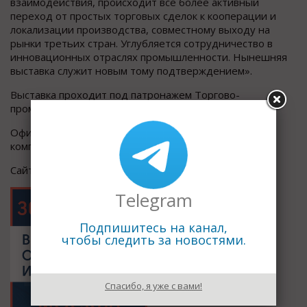
взаимодействия, происходит всё более активный
переход от простых торговых сделок к кооперации и
локализации производства, совместному выходу на
рынки третьих стран. Углубляется сотрудничество в
инновационных отраслях промышленности. Нынешняя
выставка служит новым тому подтверждением».
Выставка проходит под патронажем Торгово-
промышленной палаты Российской Федерации.
Официальный оператор выставки - выставочная
компания Мессе Франкфурт РУС.
Сайт выставки:
http://chinamachineryfair.ru
Telegram
Подпишитесь на канал,
чтобы следить за новостями.
Спасибо, я уже с вами!