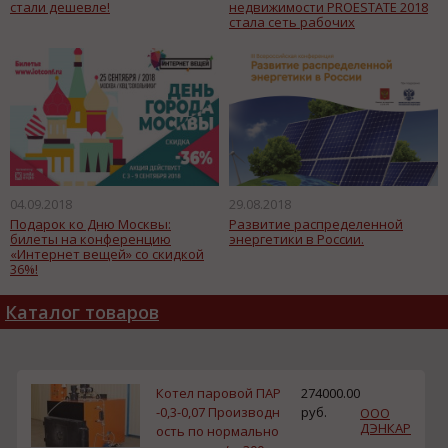
стали дешевле!
недвижимости PROESTATE 2018
стала сеть рабочих
пространств «Ключ»
04.09.2018
29.08.2018
Подарок ко Дню Москвы:
Развитие распределенной
билеты на конференцию
энергетики в России.
«Интернет вещей» со скидкой
36%!
Каталог товаров
Котел паровой ПАР
274000.00
-0,3-0,07 Производн
руб.
ООО
ДЭНКАР
ость по нормально