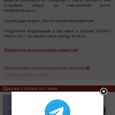
можете позвонить по телефону +7 (495) 788-88-91 или
отправить запрос по электронной почте:
info@sbcdexpo.ru.
Будем рады видеть Вас на нашем мероприятии!
Подробная информация о выставке и форуме ENERGY
FRESH 2011 на нашем сайте Energy-fresh.ru.
Подписаться на рассылку новостей
Назад к рубрике «Пресс релизы выставок, форумов»
Кол-во просмотров: 17456
Другие статьи по теме