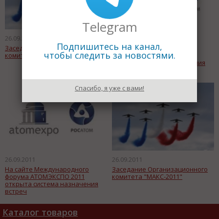
Telegram
26.09.2011
26.09.2011
Подпишитесь на канал,
Заседание Организационного
На сайте Международного
чтобы следить за новостями.
комитета "МАКС-2011"
форума АТОМЭКСПО 2011
открыта система назначения
встреч
Спасибо, я уже с вами!
26.09.2011
26.09.2011
На сайте Международного
Заседание Организационного
форума АТОМЭКСПО 2011
комитета "МАКС-2011"
открыта система назначения
встреч
Каталог товаров