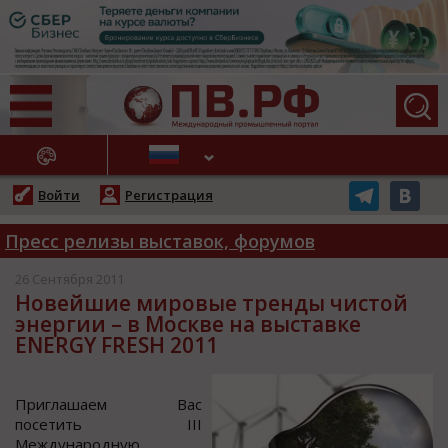
АЖНЫЕ НОВОСТИ
Войти
Регистрация
Пресс релизы выставок, форумов
26 Сентября 2011
Новейшие мировые тренды чистой
энергии – в Москве на выставке
ENERGY FRESH 2011
Приглашаем Ваc
пocетить III
Междунарoдную