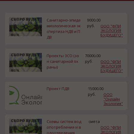
Санитарно-эпиде
9000.00
миологическая эк
руб.
ООО "ФПИ
ЭКОЛОГИЯ
спертиза НДВ и П
БУДУЩЕГО"
ДВ
Проекты ЗСО (зо
70000.00
н санитарной ох
руб.
ООО "ФПИ
ЭКОЛОГИЯ
раны)
БУДУЩЕГО"
Проект ПДВ
15000.00
руб.
ООО
"Онлайн
Экология"
Схемы систем вод
смета
опотребления и в
ООО "ФПИ
ЭКОЛОГИЯ
одоотведения