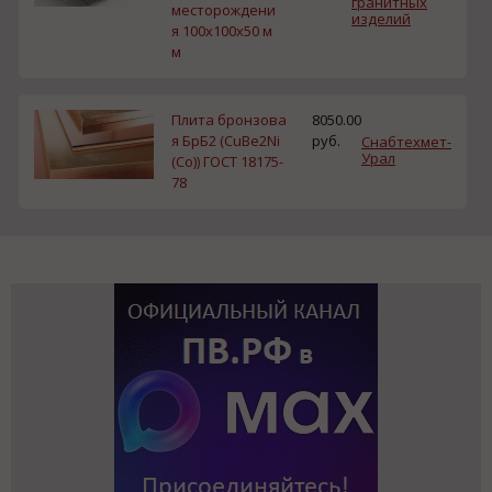
гранитных
месторождени
изделий
я 100х100х50 м
м
Плита бронзова
8050.00
я БрБ2 (CuBe2Ni
руб.
Снабтехмет-
Урал
(Co)) ГОСТ 18175-
78