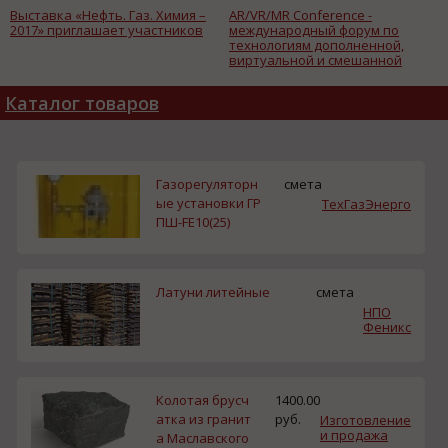
Выставка «Нефть. Газ. Химия –
AR/VR/MR Conference -
2017» приглашает участников
международный форум по
технологиям дополненной,
виртуальной и смешанной
реальности.
Каталог товаров
Газорегуляторн
смета
ые установки ГР
ТехГазЭнерго
ПШ-FE10(25)
Латуни литейные
смета
НПО
Феникс
Колотая брусч
1400.00
атка из гранит
руб.
Изготовление
и продажа
а Маславского