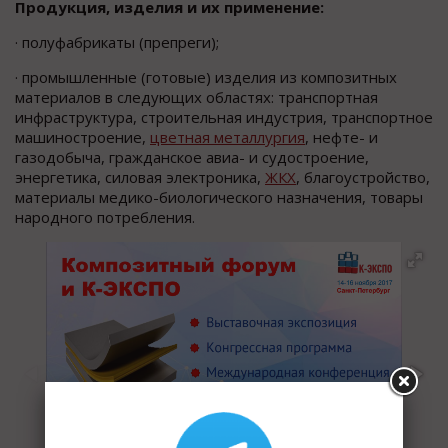
Продукция, изделия и их применение:
· полуфабрикаты (препреги);
· промышленные (готовые) изделия из композитных
материалов в следующих областях: транспортная
инфраструктура, строительная индустрия, транспортное
машиностроение,
цветная металлургия
, нефте- и
газодобыча, гражданское авиа- и судостроение,
энергетика, силовая электроника,
ЖКХ
, благоустройство,
материалы медико-биологического назначения, товары
народного потребления.