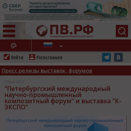
АЖНЫЕ НОВОСТИ
Войти
Регистрация
Пресс релизы выставок, форумов
3 Мая 2017
"Петербургский международный
научно-промышленный
композитный форум" и выставка "К-
ЭКСПО"