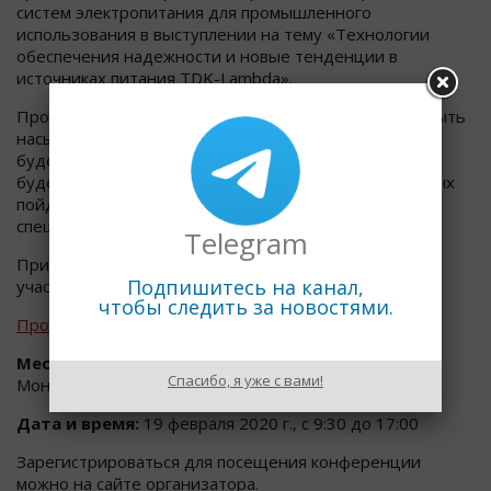
систем электропитания для промышленного
использования в выступлении на тему «Технологии
обеспечения надежности и новые тенденции в
источниках питания TDK-Lambda».
Программа конференции «ПТА - Пермь» обещает быть
насыщенной! Дополнительно в рамках мероприятия
будет работать демонстрационная зона, где можно
будет подробно ознакомиться с новинками, о которых
пойдет речь в докладах, и пообщаться со
специалистами.
Telegram
Приглашаем оперативно
зарегистрироваться
для
Подпишитесь на канал,
участия в конференции.
чтобы следить за новостями.
Программа докладов ПРОСОФТ и партнеров
Место проведения:
г. Пермь, Отель «City Star», ул.
Спасибо, я уже с вами!
Монастырская, д. 14А.
Дата и время:
19 февраля 2020 г., с 9:30 до 17:00
Зарегистрироваться для посещения конференции
можно на сайте организатора.