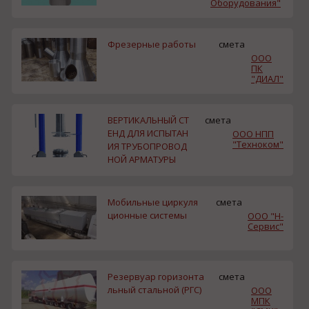
Оборудования"
Фрезерные работы
смета
ООО
ПК
"ДИАЛ"
ВЕРТИКАЛЬНЫЙ СТ
смета
ЕНД ДЛЯ ИСПЫТАН
ООО НПП
"Техноком"
ИЯ ТРУБОПРОВОД
НОЙ АРМАТУРЫ
Мобильные циркуля
смета
ционные системы
ООО "Н-
Сервис"
Резервуар горизонта
смета
льный стальной (РГС)
ООО
МПК