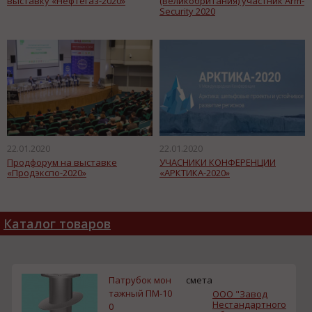
выставку «Нефтегаз-2020»
(Великобритания) участник Arm-
Security 2020
22.01.2020
22.01.2020
Продфорум на выставке
УЧАСНИКИ КОНФЕРЕНЦИИ
«Продэкспо-2020»
«АРКТИКА-2020»
Каталог товаров
Патрубок мон
смета
тажный ПМ-10
ООО "Завод
Нестандартного
0