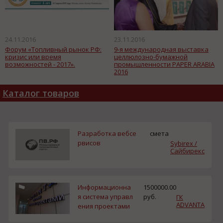
24.11.2016
23.11.2016
Форум «Топливный рынок РФ:
9-я международная выставка
кризис или время
целлюлозно-бумажной
возможностей - 2017».
промышленности PAPER ARABIA
2016
Каталог товаров
Разработка вебсе
смета
рвисов
Sybirex /
Сайбирекс
Информационна
1500000.00
я система управл
руб.
ГК
ADVANTA
ения проектами