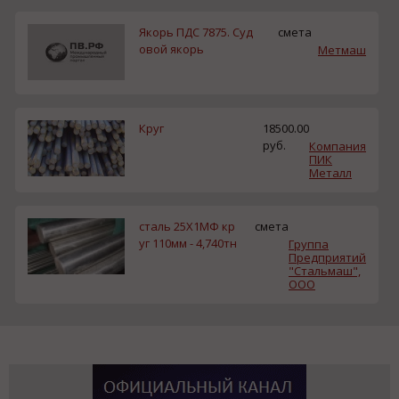
Якорь ПДС 7875. Суд
смета
овой якорь
Метмаш
Круг
18500.00
руб.
Компания
ПИК
Металл
сталь 25Х1МФ кр
смета
уг 110мм - 4,740тн
Группа
Предприятий
"Стальмаш",
ООО