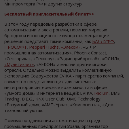
Минпромторга РФ и других структур.
Бесплатный пригласительный билет>>
В этом году передовые разработки в сфере
автоматизации и электроники, новинки мировых
брэндов и инновационные импортозамещающие
решения представят такие компании, как
БАЛЛУФФ
,
ПРОСОФТ
,
Pepperl+Fuchs
,
«Элеком»
, «Б + Р
промышленная автоматизация», Phoenix Contact,
«Сенсорика», «Теккноу», «Радиоприборснаб», «ОЛИЛ»,
«Мультиклет»
, «АЕКОН» и многие другие игроки
отрасли. Отдельно можно выделить коллективную
экспозицию Содружества EVIKA - партнерство компаний,
совместно представляющих для системных
интеграторов интересные возможности в сфере
«умного дома» и интернета вещей: EVIKA,
iRidium
, BMS
Trading, B.E.G., KNX User Club, UMC Technology,
«Разумный дом», «АМП-Урал», «Компонента», «Дом
технологий уюта».
Помимо продвижения автоматизации в среде
промышленных предприятий Урала, организатор