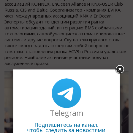
ассоциаций KONNEX, EnOcean Alliance и KNX-USER Club
Russia, CIS and Baltic. Соорганизатор - компания EVIKA,
член международных ассоциаций KNX и EnOcean.
Эксперты обсудят тенденции развития рынка
автоматизации зданий, интеграцию ВМS с облачными
технологиями, самообучающиеся автоматизированные
системы и другие вопросы. Слушатели круглого стола
также смогут задать экспертам любой вопрос по
тематике становления рынка АСУЗ в России и уральском
регионе. Наиболее активные участники получат
заслуженные призы.
Telegram
Подпишитесь на канал,
чтобы следить за новостями.