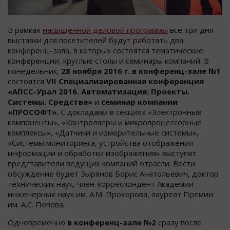
В рамках
насыщенной деловой программы
все три дня
выставки для посетителей будут работать два
конференц-зала, в которых состоятся тематические
конференции, круглые столы и семинары компаний. В
понедельник,
28 ноября 2016 г. в конференц-зале №1
состоятся
VI
I
Специализированная конференция
«АПСС-Урал 2016. Автоматизация: Проекты.
Системы. Средства»
и
семинар компании
«ПРОСОФТ».
С докладами в секциях «Электронные
компоненты», «Контроллеры и микропроцессорные
комплекcы», «Датчики и измерительные системы»,
«Системы мониторинга, устройства отображения
информации и обработки изображения» выступят
представители ведущих компаний отрасли. Вести
обсуждение будет Зырянов Борис Анатольевич, доктор
технических наук, член-корреспондент Академии
инженерных наук им. А.М. Прохорова, лауреат Премии
им. А.С. Попова.
Одновременно
в конференц-зале №2
сразу после