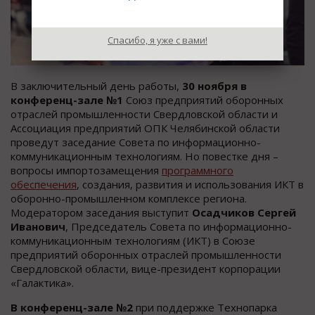
Спасибо, я уже с вами!
В заключительный день работы,
30 ноября в
конференц-зале №1
Союз предприятий оборонных
отраслей промышленности Свердловской области и
Ассоциация предприятий ОПК Челябинской области
проведут заседание Совета по информационно-
коммуникационным технологиям. Но повестке дня –
вопросы импортозамещения
программного
обеспечения
, создания, развития и использования ИКТ в
оборонно-промышленном комплексе региона.
Модератором заседания выступит
Осадчиков Сергей
Иванович
, Председатель Совета по информационно-
коммуникационным технологиям (ИКТ) в Союзе
предприятий оборонных отраслей промышленности
Свердловской области, вице-президент корпорации
«Галактика».
В конференц-зале №2
при поддержке Технопарка