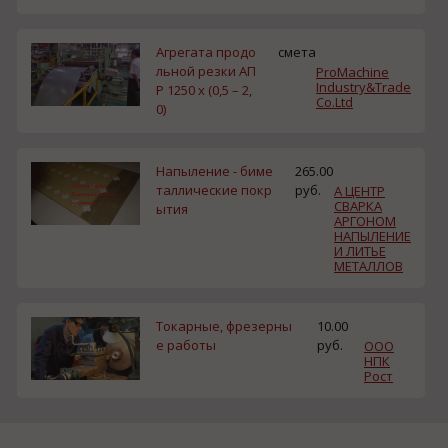
Агрегата продо
смета
льной резки АП
ProMachine
Industry&Trade
Р 1250 х (0,5 – 2,
Co.Ltd
0)
Напыление - биме
265.00
таллические покр
руб.
А ЦЕНТР
СВАРКА
ытия
АРГОНОМ
НАПЫЛЕНИЕ
И ЛИТЬЕ
МЕТАЛЛОВ
Токарные, фрезерны
10.00
е работы
руб.
ООО
НПК
Рост