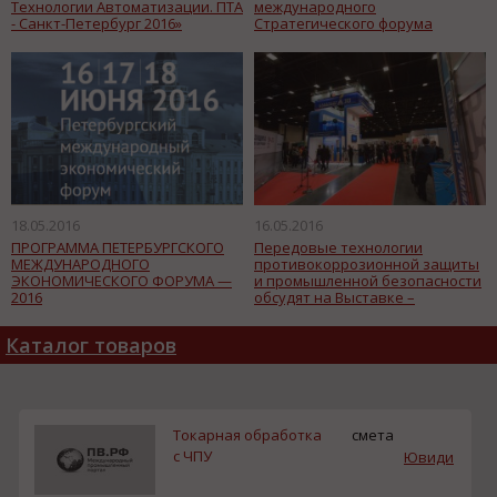
Технологии Автоматизации. ПТА
международного
- Санкт-Петербург 2016»
Стратегического форума
гражданской авиации – 2016
18.05.2016
16.05.2016
ПРОГРАММА ПЕТЕРБУРГСКОГО
Передовые технологии
МЕЖДУНАРОДНОГО
противокоррозионной защиты
ЭКОНОМИЧЕСКОГО ФОРУМА —
и промышленной безопасности
2016
обсудят на Выставке –
конгрессе «Защита от коррозии
2016» в Петербурге.
Каталог товаров
Токарная обработка
смета
с ЧПУ
Ювиди