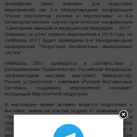
проведение таких знаковых для индустрии
мероприятий, как 9-я Международная конференция
"Рынок вертолетов: реалии и перспективы" и 6-я
Межведомственная научно-практическая конференция
"Санитарная авиация и медицинская эвакуация – 2017".
Опираясь на успех первого мероприятия в 2016 году, на
HeliRussia 2017 будет проведена 2-я Международная
конференция "Индустрия беспилотных авиационных
систем".
HeliRussia 2017 проводится в соответствии с
распоряжением Правительства Российской Федерации,
организатором выставки выступает Минпромторг
России, устроителем – компания «Русские Выставочные
Системы», поддержку мероприятию оказывает
Ассоциация Вертолетной Индустрии.
В настоящее время активно ведется подготовка к
выставке: заявки на участие подали 47 компаний из 10
стран. Чтобы не упустить выгодные условия и
специальные предложения, организаторы HeliRussia
2017 рекомендуют желающим принять участие в
выставке компаниям оформлять участие