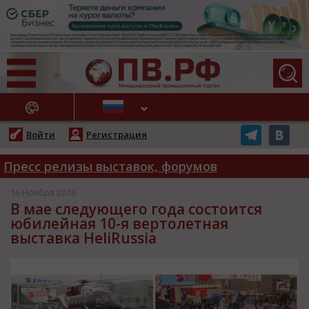
АЖНЫЕ НОВОСТИ
Войти
Регистрация
Пресс релизы выставок, форумов
16 Ноября 2016
В мае следующего года состоится
юбилейная 10-я вертолетная
выставка HeliRussia