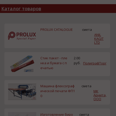
Каталог товаров
PROLUX CATALOGUE
смета
ANIL
KAGIT
LTD
Стик пакет - пле
2.00
нка и бумага с п
руб.
ПолиграфТорг
ечатью
Машина флексограф
смета
ической печати ФП1
МК
Арнита,
0
ООО
Изготовление биро
смета