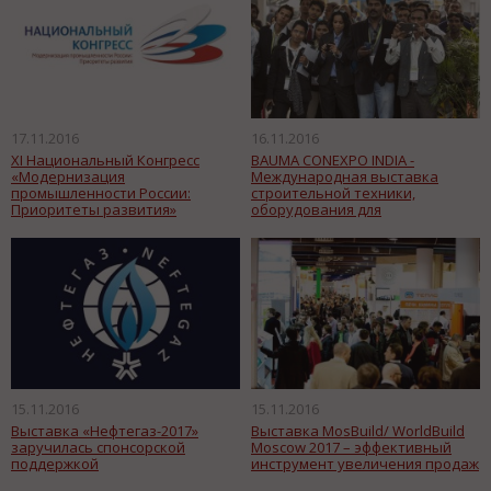
17.11.2016
16.11.2016
XI Национальный Конгресс
BAUMA CONEXPO INDIA -
«Модернизация
Международная выставка
промышленности России:
строительной техники,
Приоритеты развития»
оборудования для
производства строительных
материалов, дорожной и горной
техники
15.11.2016
15.11.2016
Выставка «Нефтегаз-2017»
Выставка MosBuild/ WorldBuild
заручилась спонсорской
Moscow 2017 – эффективный
поддержкой
инструмент увеличения продаж