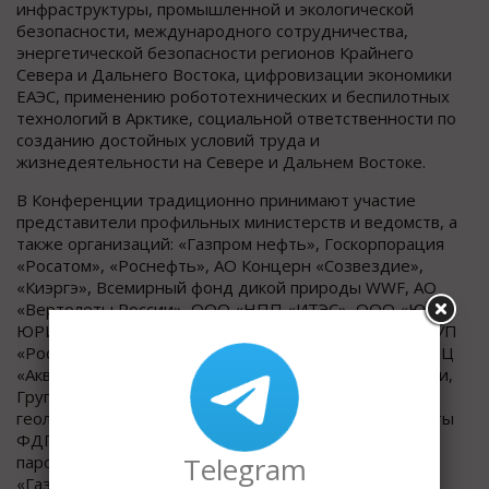
инфраструктуры, промышленной и экологической
безопасности, международного сотрудничества,
энергетической безопасности регионов Крайнего
Севера и Дальнего Востока, цифровизации экономики
ЕАЭС, применению робототехнических и беспилотных
технологий в Арктике, социальной ответственности по
созданию достойных условий труда и
жизнедеятельности на Севере и Дальнем Востоке.
В Конференции традиционно принимают участие
представители профильных министерств и ведомств, а
также организаций: «Газпром нефть», Госкорпорация
«Рoсатом», «Роснефть», АО Концерн «Созвездие»,
«Киэргэ», Всемирный фонд дикой природы WWF, АО
«Вертолеты России», ООО «НПП «ИТЭС», ООО «ЮВС-
ЮРИОН», АО «Меридиан», АО «РКЦ «Прогресс», ФГУП
«Росморпорт», ООО «КРОНЕ Инжиниринг», ЗАО «НПЦ
«Аквамарин», Российская ассоциация ветроиндустрии,
Группа компаний «Хевел», ООО «Газпром
геoлогоразведка», ЗАО «Объединенные консультанты
ФДП», АО «ЦС «Звездочка», АО «Северное рeчное
Telegram
парoходство», АО «ЭНИН», ЗАО «ЗЕТО», АО
«Газпромбанк», АО «ТЭМБР-БАНК», АО «НИКИЭТ» и