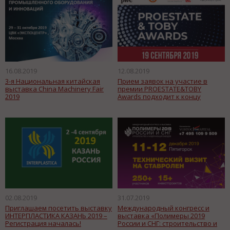
16.08.2019
12.08.2019
3-я Национальная китайская
Прием заявок на участие в
выставка China Machinery Fair
премии PROESTATE&TOBY
2019
Awards подходит к концу
02.08.2019
31.07.2019
Приглашаем посетить выставку
Международный конгресс и
ИНТЕРПЛАСТИКА КАЗАНЬ 2019 –
выставка «Полимеры 2019
Регистрация началась!
России и СНГ: строительство и