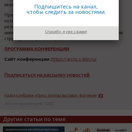
многие другие.
Подпишитесь на канал,
чтобы следить за новостями.
Предложения участников объединят в резолюцию,
которую утвердят по итогам Конференции. Итоговая
резолюция будет направлена в профильные
Спасибо, я уже с вами!
министерства и ведомства, а также заинтересованным
структурам и организациям.
ПРОГРАММА КОНФЕРЕНЦИИ
Сайт конференции :
https://arctic.s-kon.ru/
Подписаться на рассылку новостей
Назад к рубрике «Пресс релизы выставок, форумов»
Кол-во просмотров: 12687
Другие статьи по теме