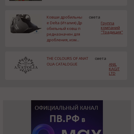
Ковши дробильны
смета
е Delta (Италия) Др
Группа
компаний
обильный ковш п
"Традиция"
редназначен для
дробления, изм...
THE COLOURS OF ANAT
смета
OLIA CATALOGUE
ANIL
KAGIT
LTD