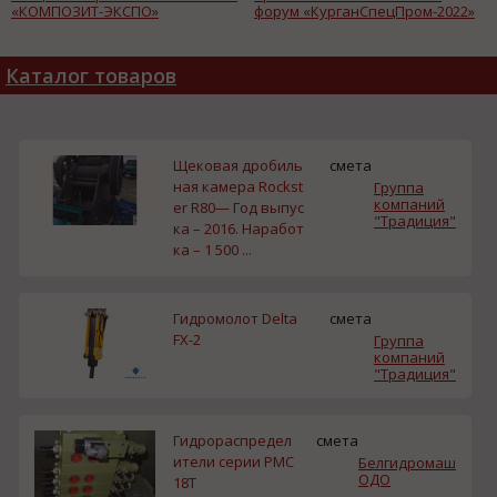
«КОМПОЗИТ-ЭКСПО»
форум «КурганСпецПром-2022»
Каталог товаров
Щековая дробиль
смета
ная камера Rockst
Группа
компаний
er R80— Год выпус
"Традиция"
ка – 2016. Наработ
ка – 1 500 ...
Гидромолот Delta
смета
FX-2
Группа
компаний
"Традиция"
Гидрораспредел
смета
ители серии РМС
Белгидромаш
ОДО
18Т