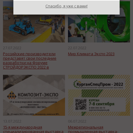
Спасибо, я уже с вами!
27.07.2022
22.07.2022
Российские производители
Мир Климата Экспо 2023
представят свои последние
разработки на Форуме
СТРОЙДОРЭКСПО 2022 в
Челябинске
13.07.2022
06.07.2022
15-я международная
Межрегиональная
специализированная выставка
промышленная выставка-