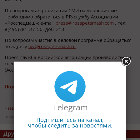
По вопросам аккредитации СМИ на мероприятие
необходимо обратиться в PR-службу Ассоциации
«Росспецмаш»: е-mail:
press@rosspetsmash.com
, тел:
8(495)781-37-56, доб. 213.
По вопросам участия в деловой программе обращаться
по адресу
biv@rosspetsmash.ru
Пресс-служба Российской ассоциации производителей
специализированной техники и
оборудования
(Ассоциации «Росспецмаш»)
Подписаться на рассылку новостей
Telegram
Назад к рубрике «Пресс релизы выставок, форумов»
Кол-во просмотров: 6981
Подпишитесь на канал,
чтобы следить за новостями.
Другие статьи по теме