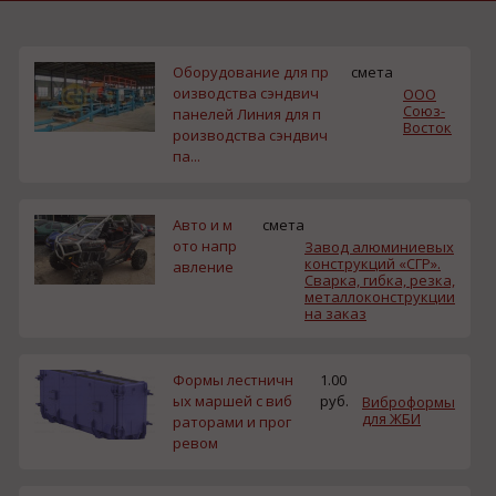
Оборудование для пр
смета
оизводства сэндвич
ООО
Союз-
панелей Линия для п
Восток
роизводства сэндвич
па...
Авто и м
смета
ото напр
Завод алюминиевых
конструкций «СГР».
авление
Сварка, гибка, резка,
металлоконструкции
на заказ
Формы лестничн
1.00
ых маршей с виб
руб.
Виброформы
для ЖБИ
раторами и прог
ревом