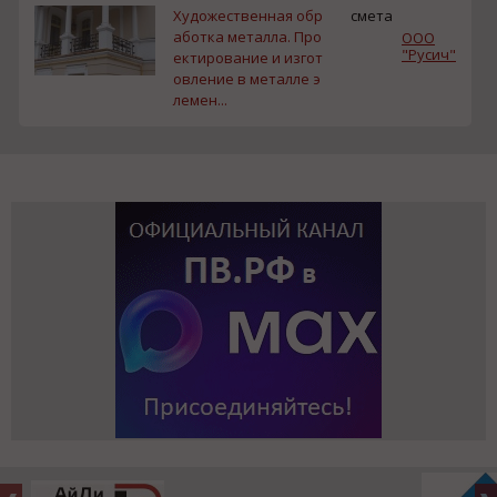
Художественная обр
смета
аботка металла. Про
ООО
"Русич"
ектирование и изгот
овление в металле э
лемен...