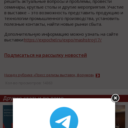
решить актуальные вопросы и проблемы, провести
семинары, круглые столы и другие мероприятия. Участие
в выставке – это возможность представить продукцию и
технологии промышленного производства, установить
полезные контакты, найти новые рынки сбыта.
Дополнительную информацию можно узнать на сайте
выставки:
https://expochel.ru/expo/mashstroj17/
Подписаться на рассылку новостей
Назад к рубрике «Пресс релизы выставок, форумов»
Кол-во просмотров: 14363
Другие статьи по теме