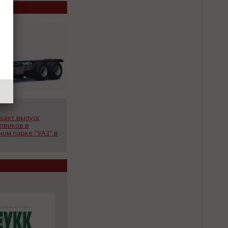
вает выпуск
овиков в
ом парке "УАЗ" в