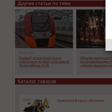
Другие статьи по теме
09.09.2016
29.08.2016
Первый скоростной поезд
Объемы выпуска с
«Ласточка» по МЦК отправится
на промплощадке А
10 сентября в 15.00
«Экран» выросли н
Каталог товаров
Права на JCB курсы обучения