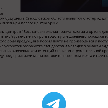
их
ке
ром будущем в Свердловской области появится кластер адди
го инжинирингового центра УрФУ.
ным центром "Восстановительная травматология и ортопеди
опытной установки по производству специальных порошков и
ого рода продукция в России почти не производится и посту
ма ускорится разработка стандартов и методик в области ад
рования ключевых компетенций станко-инструментальной пр
жду предприятиями машиностроительного комплекса и научн
Назад к рубрике «Регионал