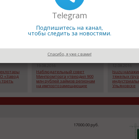
Telegram
Подпишитесь на канал,
чтобы следить за новостями.
Спасибо, я уже с вами!
19.08.2016
12.08.2016
теклотары
Наблюдательный совет
Isuzu налажи
О «Завод
Минпромторга утвердил 900
тяжелых груз
а треть
млн рублей займов регионам
индустриальн
на импортозамещающие
Ульяновске
проекты
17000.00 руб.