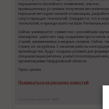
порошкового послойного сплавления, опытно-
промышленных установок получения металлическ
порошков методом газовой атомизации, разработ
сопутствующих технологий. Ожидается, что в ско
технологий, и прежде всего на базе Регионально
Сейчас университет совместно с российским науч
Илизарова" работает над созданием прототипов 
сталей, алюминиевых и медных сплавов. Сейчас так
страну из-за рубежа. С началом работы консорциу
производства, будут созданы условия для форми
специализации региона, усилится кооперация ме
организациями Свердловской области.
Пресс-релиз
Подписаться на рассылку новостей
Кол-во просмотров: 18435