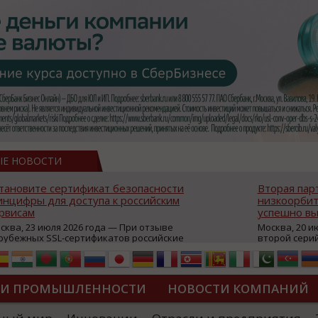
ЫЕ НОВОСТИ
тановите сертификат безопасности
Вторая пар
нцифры для доступа к российским
низкоорбит
рвисам
успешно вы
сква, 23 июля 2026 года — При отзыве
Москва, 20 и
рубежных SSL-сертификатов российские
второй сери
йты могут некорректно открываться в
аппаратов, к
остранных браузерах (Google Chrome,
масштабной 
fari, Edge и др.), а соединение с сервисами
группировки
жет отображаться как небезопасное.
интернет с 
ТИ ПРОМЫШЛЕННОСТИ
НОВОСТИ КОМПАНИЙ
которые ресурсы уже сообщили о
из ключевых
зможной недоступности и ошибках при
«Экономика 
дключении из-за отзывов сертификатов
трансформаци
ДИПЛОМЫ