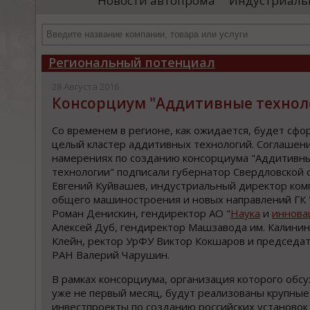
Новости автопрома
Индустриаль
департамента продаж и контрактации
ин
гражданского судостроения ...
Чт
Региональный потенциал
28 Августа 2016
Консорциум "Аддитивные техноло
Со временем в регионе, как ожидается, будет сф
целый кластер аддитивных технологий. Соглашен
намерениях по созданию консорциума "Аддитивн
технологии" подписали губернатор Свердловской 
Евгений Куйвашев, индустриальный директор ком
общего машиностроения и новых направлений ГК 
Роман Денискин, гендиректор АО "
Наука
и
иннова
Алексей Дуб, гендиректор Машзавода им. Калини
Клейн, ректор УрФУ Виктор Кокшаров и председа
РАН Валерий Чарушин.
В рамках консорциума, организация которого обс
уже не первый месяц, будут реализованы крупные
инвестпроекты по созданию российских установок