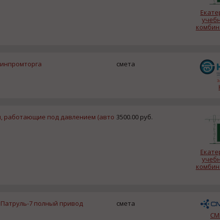
Екате
учеб
комбин
Минпромторга
смета
, работающие под давлением (авто
3500.00 руб.
Екате
учеб
комбин
Патруль-7 полный привод
смета
СМ