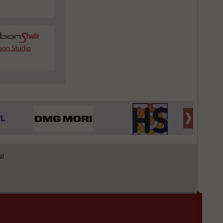
bon Studio
ы