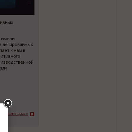
тивных
я имени
з легированных
пает к нам в
дитивного
оизводственной
ыми
ьный потенциал»