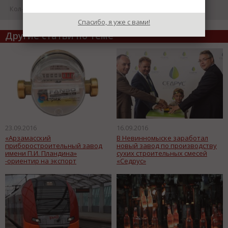
Кол-во просмотров: 17706
Спасибо, я уже с вами!
Другие статьи по теме
23.09.2016
16.09.2016
«Арзамасский
В Невинномыске заработал
приборостроительный завод
новый завод по производству
имени П.И. Пландина»
сухих строительных смесей
-ориентир на экспорт
«Седрус»