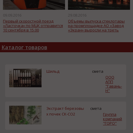
09.09.2016
29.08.2016
Первый скоростной поезд
Объемы выпуска стеклотары
«Ласточка» по МЦК отправится
на промплощадке АО «Завод
10 сентября в 15.00
«Экран» выросли на треть
Каталог товаров
Шильд
смета
ООО
АПП
"Гавань-
Н"
Экстракт березовы
смета
х почек СК-СО2
Группа
компаний
"ГОРО"