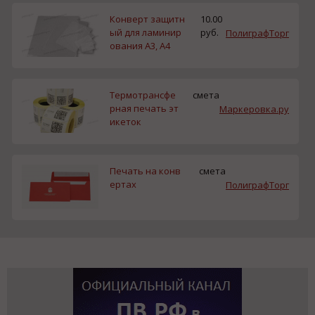
Конверт защитн
10.00
ый для ламинир
руб.
ПолиграфТорг
ования A3, А4
Термотрансфе
смета
рная печать эт
Маркеровка.ру
икеток
Печать на конв
смета
ертах
ПолиграфТорг