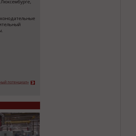
 Люксембурге,
законодательные
оительный
ы.
ьный потенциал»