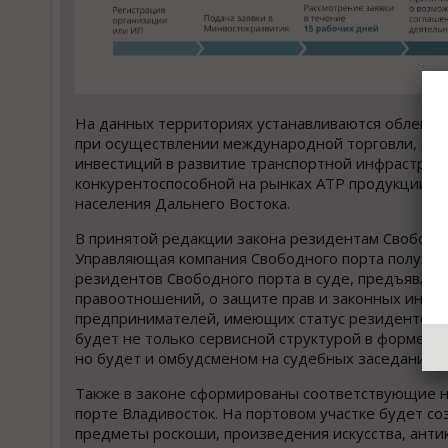
На данных территориях устанавливаются облегче
при осуществлении международной торговли, мер
инвестиций в развитие транспортной инфраструкт
конкурентоспособной на рынках АТР продукции, 
населения Дальнего Востока.
В принятой редакции закона резидентам Свободн
Управляющая компания Свободного порта получил
резидентов Свободного порта в суде, предъявлят
правоотношений, о защите прав и законных инте
предпринимателей, имеющих статус резидентов. 
будет не только сервисной структурой в форме «
но будет и омбудсменом на судебных заседаниях»
Также в законе сформированы соответствующие н
порте Владивосток. На портовом участке будет с
предметы роскоши, произведения искусства, анти