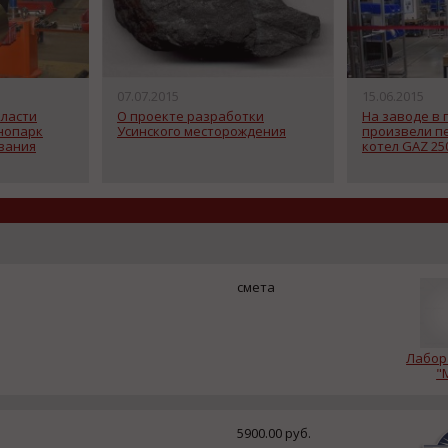
07.07.2015
15.06.2015
бласти
О проекте разработки
На заводе в 
хнопарк
Усинского месторождения
произвели п
вания
котел GAZ 25
смета
Лабор
"
5900.00 руб.