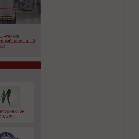
г.Энгельсе
ервый напольный
00F
атория окон
Модуль"