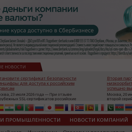
ЫЕ НОВОСТИ
тановите сертификат безопасности
Вторая пар
нцифры для доступа к российским
низкоорбит
рвисам
успешно вы
сква, 23 июля 2026 года — При отзыве
Москва, 20 и
рубежных SSL-сертификатов российские
второй сери
йты могут некорректно открываться в
аппаратов, к
остранных браузерах (Google Chrome,
масштабной 
fari, Edge и др.), а соединение с сервисами
группировки
жет отображаться как небезопасное.
интернет с 
ТИ ПРОМЫШЛЕННОСТИ
НОВОСТИ КОМПАНИЙ
которые ресурсы уже сообщили о
из ключевых
зможной недоступности и ошибках при
«Экономика 
дключении из-за отзывов сертификатов
трансформаци
ДИПЛОМЫ