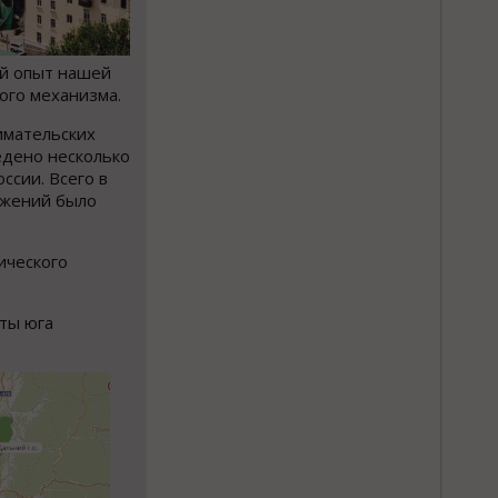
ий опыт нашей
ого механизма.
имательских
едено несколько
ссии. Всего в
ожений было
ического
ты юга