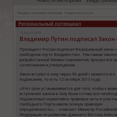
Новости автопрома
Индустриаль
департамента продаж и контрактации
ин
гражданского судостроения ...
Чт
Региональный потенциал
13 Июля 2015
Владимир Путин подписал Закон 
Президент России подписал Федеральный закон 
свободном порте Владивосток». Тем самым законо
разработанный Минвостокразвития, прошел все 
согласования и утверждения.
Закон вступит в силу через 90 дней с момента его
подписания, то есть 12 октября 2015 года.
«Этот срок устанавливается для того, чтобы к мом
вступления закона в силу были готовы все необх
подзаконные нормативно-правовые акты и участн
Свободного Порта имели полную правовую
определенность», – отмечает Министр Российско
Федерации по развитию Дальнего Востока Алекс