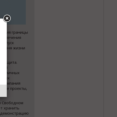
чения границы
ривлечения
 выпуск
уровня жизни
я защита.
 ней
 публичных
льных
я компания
нные проекты,
в Свободном
ет хранить
я демонстрацию