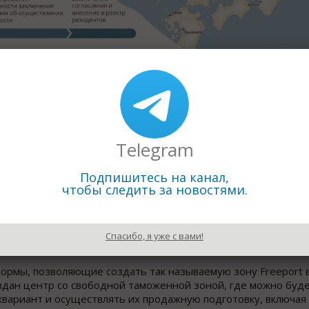
нный визовый режим, современный и быстрый режим пересе
ы государственной поддержки предпринимателей в целях п
уры, создания и развития производств, ориентированных на
ускорения социально-экономического развития и повышения 
Telegram
ого порта Владивосток будет предоставлена дополнительна
Подпишитесь на канал,
а право представлять и защищать интересы обратившихся к
чтобы следить за новостями.
ь иски по делам, возникающим из административных и иных
ресов неопределенного круга юридических лиц и индивидуа
«Это дает дополнительную защиту инвесторам. Управляюща
одного
окна
», сопровождающей от «а» до «я» все инвестицио
Спасибо, я уже с вами!
, – подчеркнул глава Минвостокразвития Александр Галушка.
ормы, позволяющие создать так называемую зону Freeport 
оздан центр со свободной таможенной зоной, где можно буд
квариант и осуществлять их продажную подготовку, включа